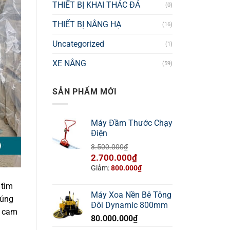
THIẾT BỊ KHAI THÁC ĐÁ
(0)
THIẾT BỊ NÂNG HẠ
(16)
Uncategorized
(1)
XE NÂNG
(59)
SẢN PHẨM MỚI
Máy Đầm Thước Chạy
Điện
3.500.000
₫
Giá
Giá
2.700.000
₫
gốc
hiện
Giảm:
800.000
₫
là:
tại
 tìm
3.500.000₫.
là:
Máy Xoa Nền Bê Tông
húng
2.700.000₫.
Đôi Dynamic 800mm
i cam
80.000.000
₫