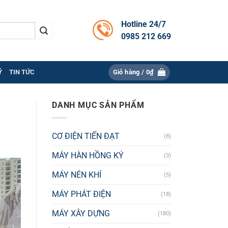
Hotline 24/7
0985 212 669
Ý
TIN TỨC
Giỏ hàng /
0
₫
DANH MỤC SẢN PHẨM
CƠ ĐIỆN TIẾN ĐẠT
(8)
MÁY HÀN HỒNG KÝ
(3)
MÁY NÉN KHÍ
(5)
MÁY PHÁT ĐIỆN
(18)
MÁY XÂY DỰNG
(180)