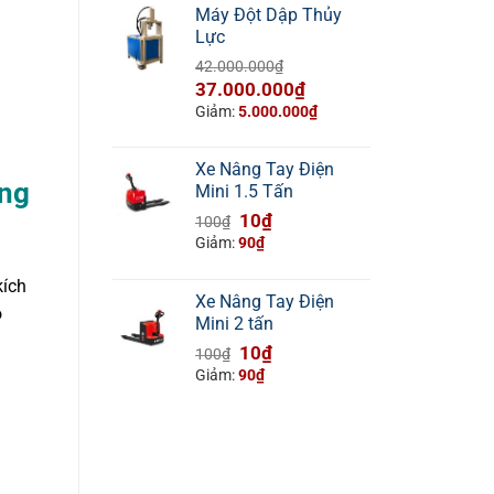
Máy Đột Dập Thủy
Lực
42.000.000
₫
Giá
Giá
37.000.000
₫
gốc
hiện
Giảm:
5.000.000
₫
là:
tại
42.000.000₫.
là:
Xe Nâng Tay Điện
37.000.000₫.
ẵng
Mini 1.5 Tấn
Giá
Giá
10
₫
100
₫
gốc
hiện
Giảm:
90
₫
là:
tại
kích
100₫.
là:
Xe Nâng Tay Điện
10₫.
ó
Mini 2 tấn
Giá
Giá
10
₫
100
₫
gốc
hiện
Giảm:
90
₫
là:
tại
100₫.
là:
10₫.