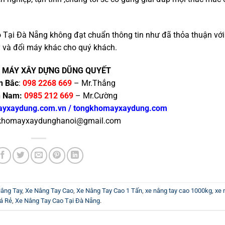
 Tại Đà Nẵng không đạt chuẩn thông tin như đã thỏa thuận với
y và đổi máy khác cho quý khách.
 MÁY XÂY DỰNG DŨNG QUYẾT
n Bắc
:
098 2268 669
– Mr.Thắng
n Nam:
0985 212 669
– Mr.Cường
ayxaydung.com.vn
/
tongkhomayxaydung.com
khomayxaydunghanoi@gmail.com
âng Tay
,
Xe Nâng Tay Cao
,
Xe Nâng Tay Cao 1 Tấn
,
xe nâng tay cao 1000kg
,
xe 
á Rẻ
,
Xe Nâng Tay Cao Tại Đà Nẵng
.