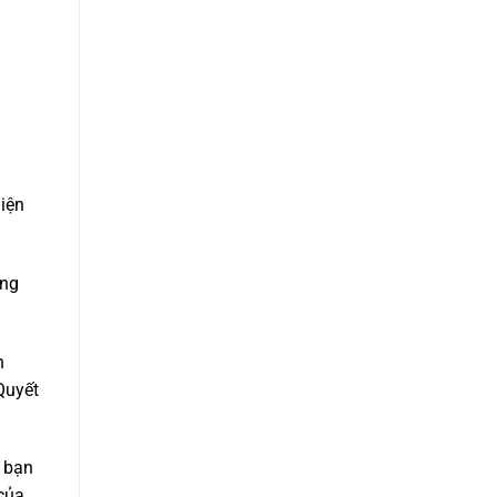
a
iện
ơng
h
Quyết
n bạn
 của