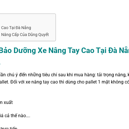
 Cao Tại Đà Nẵng
ản Nâng Cấp Của Dũng Quyết
 Bảo Dưỡng Xe Nâng Tay Cao Tại Đà N
o
n chú ý đến những tiêu chí sau khi mua hàng: tải trọng nâng, 
llet. Đối với xe nâng tay cao thì dùng cho pallet 1 mặt không c
n xuất
iá cả thế nào….
rực tiếp.