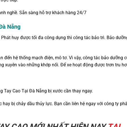
lành nghề. Sẵn sàng hỗ trợ khách hàng 24/7
 Đà Nẵng
. Phát huy được tối đa công dụng thì công tác bảo trì. Bảo dưỡn
n đến hệ thống mạch điện, mô tơ. Vì vậy, công tác bảo dưỡng 
ng xuyên vào những khớp nối. Để xe hoạt động được trơn tru h
g Tay Cao Tại Đà Nẵng bị xước cần thay ngay.
hay bị chảy dầu thủy lực. Bạn cần liên hệ ngay với công ty ph
AY CAO MỚI NHẤT HIỆN NAY
TẠI