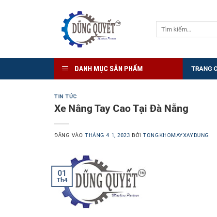
Bỏ
qua
Tìm
nội
kiếm:
dung
DANH MỤC SẢN PHẨM
TRANG 
TIN TỨC
Xe Nâng Tay Cao Tại Đà Nẵng
ĐĂNG VÀO
THÁNG 4 1, 2023
BỞI
TONGKHOMAYXAYDUNG
01
Th4