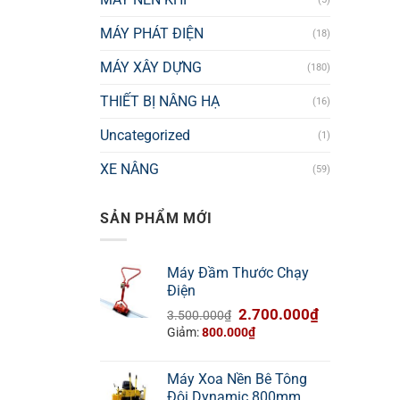
MÁY PHÁT ĐIỆN
(18)
MÁY XÂY DỰNG
(180)
THIẾT BỊ NÂNG HẠ
(16)
Uncategorized
(1)
XE NÂNG
(59)
SẢN PHẨM MỚI
Máy Đầm Thước Chạy
Điện
Giá
Giá
2.700.000
₫
3.500.000
₫
gốc
hiện
Giảm:
800.000
₫
là:
tại
3.500.000₫.
là:
Máy Xoa Nền Bê Tông
2.700.000₫.
Đôi Dynamic 800mm