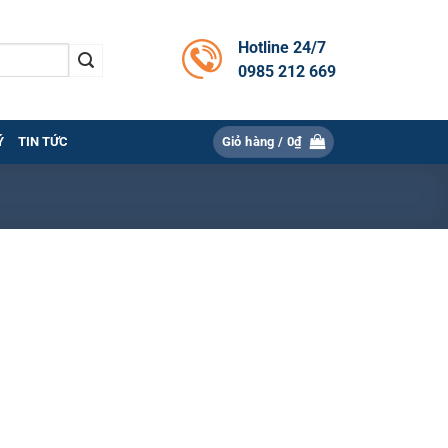
Hotline 24/7
0985 212 669
Ý
TIN TỨC
Giỏ hàng /
0
₫