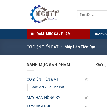
Bỏ
qua
Tìm
nội
kiếm:
dung
DANH MỤC SẢN PHẨM
TRANG 
CƠ ĐIỆN TIẾN ĐẠT
/
Máy Hàn Tiến Đạt
DANH MỤC SẢN PHẨM
Không 
CƠ ĐIỆN TIẾN ĐẠT
(8)
Máy Mài 2 Đá Tiến Đạt
MÁY HÀN HỒNG KÝ
(3)
MÁY NÉN KHÍ
(5)