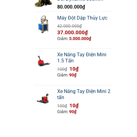
80.000.000
₫
Máy Đột Dập Thủy Lực
42.000.000
₫
Giá
Giá
37.000.000
₫
gốc
hiện
Giảm:
5.000.000
₫
là:
tại
42.000.000₫.
là:
Xe Nâng Tay Điện Mini
37.000.000₫.
1.5 Tấn
Giá
Giá
10
₫
100
₫
gốc
hiện
Giảm:
90
₫
là:
tại
100₫.
là:
Xe Nâng Tay Điện Mini 2
10₫.
tấn
Giá
Giá
10
₫
100
₫
gốc
hiện
Giảm:
90
₫
là:
tại
100₫.
là:
10₫.