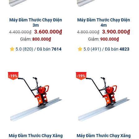
Máy Đầm Thước Chạy Điện
Máy Đầm Thước Chạy Điện
3m
4m
Giá
Giá
Giá
Giá
3.600.000
₫
3.900.000
₫
4.400.000
₫
4.800.000
₫
gốc
hiện
gốc
hiện
Giảm:
800.000
₫
Giảm:
900.000
₫
là:
tại
là:
tại
5.0 (820) / Đã bán
7614
5.0 (491) / Đã bán
4823
4.400.000₫.
là:
4.800.000₫.
là:
3.600.000₫.
3.9
-19%
-19%
Máy Đầm Thước Chạy Xăng
Máy Đầm Thước Chạy Xăng