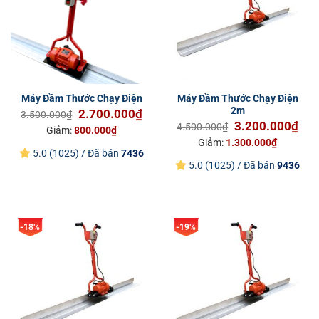
Máy Đầm Thước Chạy Điện
Máy Đầm Thước Chạy Điện
2m
Giá
Giá
2.700.000
₫
3.500.000
₫
Giá
Giá
3.200.000
₫
gốc
hiện
4.500.000
₫
Giảm:
800.000
₫
gốc
hiện
là:
tại
Giảm:
1.300.000
₫
là:
tại
5.0 (1025) / Đã bán
7436
3.500.000₫.
là:
5.0 (1025) / Đã bán
9436
4.500.000₫.
là:
2.700.000₫.
3.2
-18%
-19%