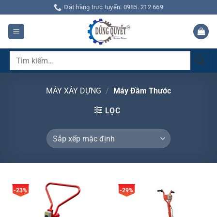
Bỏ
Đặt hàng trực tuyến: 0985. 212.669
qua
nội
dung
Tìm
kiếm:
MÁY XÂY DỰNG
/
Máy Đầm Thước
LỌC
-23%
-29%