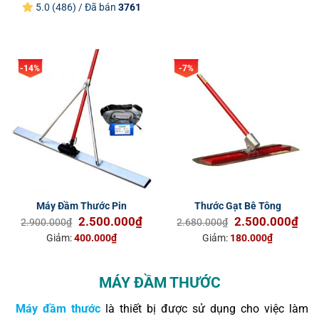
5.0 (486) / Đã bán
3761
4.900.000₫.
là:
3.6
4.200.000₫.
-14%
-7%
Máy Đầm Thước Pin
Thước Gạt Bê Tông
Giá
Giá
Giá
Giá
2.500.000
₫
2.500.000
₫
2.900.000
₫
2.680.000
₫
gốc
hiện
gốc
hiện
Giảm:
400.000
₫
Giảm:
180.000
₫
là:
tại
là:
tại
2.900.000₫.
là:
2.680.000₫.
là:
2.500.000₫.
2.5
MÁY ĐẦM THƯỚC
Máy đầm thước
là thiết bị được sử dụng cho việc làm