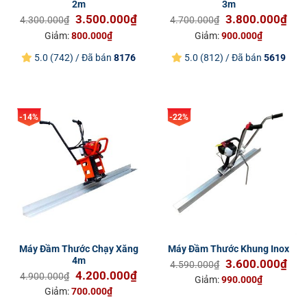
2m
3m
Giá
Giá
Giá
Giá
3.500.000
₫
3.800.000
₫
4.300.000
₫
4.700.000
₫
gốc
hiện
gốc
hiện
Giảm:
800.000
₫
Giảm:
900.000
₫
là:
tại
là:
tại
5.0 (742) / Đã bán
8176
5.0 (812) / Đã bán
5619
4.300.000₫.
là:
4.700.000₫.
là:
3.500.000₫.
3.8
-14%
-22%
Máy Đầm Thước Chạy Xăng
Máy Đầm Thước Khung Inox
4m
Giá
Giá
3.600.000
₫
4.590.000
₫
Giá
Giá
4.200.000
₫
gốc
hiện
4.900.000
₫
Giảm:
990.000
₫
gốc
hiện
là:
tại
Giảm:
700.000
₫
là:
tại
4.590.000₫.
là: