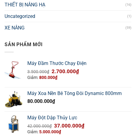
THIẾT BỊ NÂNG HẠ
(16)
Uncategorized
(1)
XE NÂNG
(59)
SẢN PHẨM MỚI
Máy Đầm Thước Chạy Điện
Giá
Giá
2.700.000
₫
3.500.000
₫
gốc
hiện
Giảm:
800.000
₫
là:
tại
3.500.000₫.
là:
Máy Xoa Nền Bê Tông Đôi Dynamic 800mm
2.700.000₫.
80.000.000
₫
Máy Đột Dập Thủy Lực
Giá
Giá
37.000.000
₫
42.000.000
₫
gốc
hiện
Giảm:
5.000.000
₫