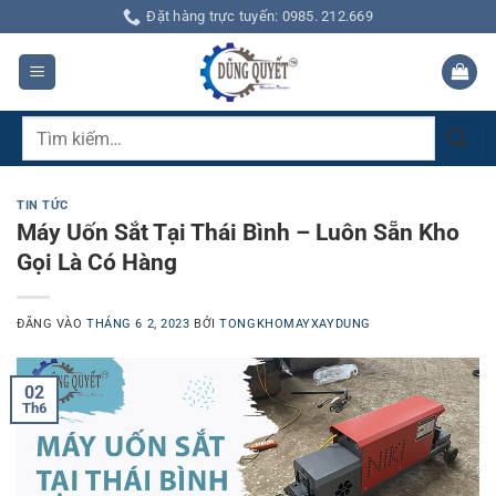
Bỏ
Đặt hàng trực tuyến: 0985. 212.669
qua
nội
dung
Tìm
kiếm:
TIN TỨC
Máy Uốn Sắt Tại Thái Bình – Luôn Sẵn Kho
Gọi Là Có Hàng
ĐĂNG VÀO
THÁNG 6 2, 2023
BỞI
TONGKHOMAYXAYDUNG
02
Th6