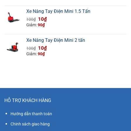
là:
tại
42.000.000₫.
là:
Xe Nâng Tay Điện Mini 1.5 Tấn
37.000.000₫.
Giá
Giá
10
₫
100
₫
gốc
hiện
Giảm:
90
₫
là:
tại
100₫.
là:
Xe Nâng Tay Điện Mini 2 tấn
10₫.
Giá
Giá
10
₫
100
₫
gốc
hiện
Giảm:
90
₫
là:
tại
100₫.
là:
10₫.
HỖ TRỢ KHÁCH HÀNG
Hướng dẫn thanh toán
Chinh sách giao hàng