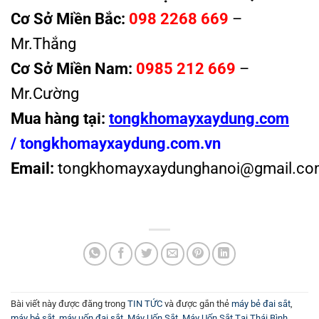
Cơ Sở Miền Bắc:
098 2268 669
–
Mr.Thắng
Cơ Sở Miền Nam:
0985 212 669
–
Mr.Cường
Mua hàng tại:
tongkhomayxaydung.com
/
tongkhomayxaydung.com.vn
Email:
tongkhomayxaydunghanoi@gmail.co
Bài viết này được đăng trong
TIN TỨC
và được gắn thẻ
máy bẻ đai sắt
,
máy bẻ sắt
,
máy uốn đai sắt
,
Máy Uốn Sắt
,
Máy Uốn Sắt Tại Thái Bình
,