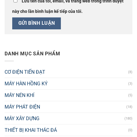
Lưu tên của tôi, email, và trang web trong trình duyệt
này cho lần bình luận kế tiếp của tôi.
DANH MỤC SẢN PHẨM
CƠ ĐIỆN TIẾN ĐẠT
(8)
MÁY HÀN HỒNG KÝ
(3)
MÁY NÉN KHÍ
(5)
MÁY PHÁT ĐIỆN
(18)
MÁY XÂY DỰNG
(180)
THIẾT BỊ KHAI THÁC ĐÁ
(0)