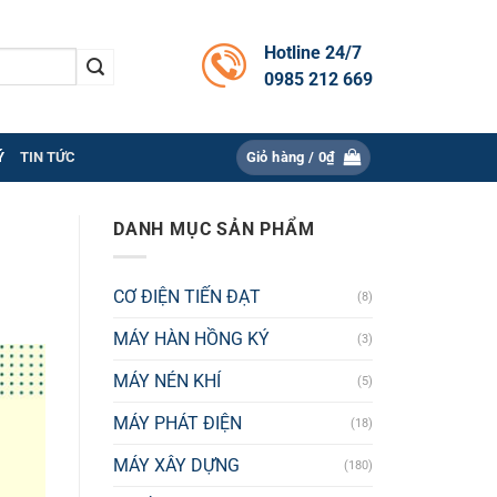
Hotline 24/7
0985 212 669
Ý
TIN TỨC
Giỏ hàng /
0
₫
DANH MỤC SẢN PHẨM
CƠ ĐIỆN TIẾN ĐẠT
(8)
MÁY HÀN HỒNG KÝ
(3)
MÁY NÉN KHÍ
(5)
MÁY PHÁT ĐIỆN
(18)
MÁY XÂY DỰNG
(180)