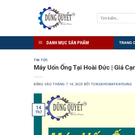
Bỏ
qua
Tìm
nội
kiếm:
dung
DANH MỤC SẢN PHẨM
TRANG 
TIN TỨC
Máy Uốn Ống Tại Hoài Đức | Giá Cạ
ĐĂNG VÀO
THÁNG 7 14, 2023
BỞI
TONGKHOMAYXAYDUNG
14
Th7