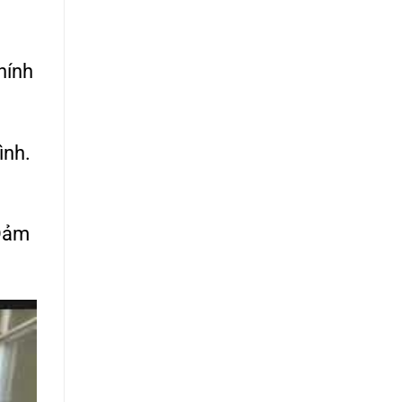
hính
ình.
 Đảm