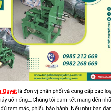
g Quyết
là đơn vị phân phối và cung cấp các loạ
áy uốn ống,…Chúng tôi cam kết mang đến nh
 đủ tem mác, phiếu bảo hành. Nếu như bạn đa