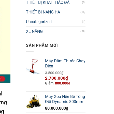
THIẾT BỊ KHAI THÁC ĐÁ
(0)
THIẾT BỊ NÂNG HẠ
(16)
Uncategorized
(1)
XE NÂNG
(59)
SẢN PHẨM MỚI
Máy Đầm Thước Chạy
Điện
3.500.000
₫
Giá
Giá
2.700.000
₫
gốc
hiện
Giảm:
800.000
₫
là:
tại
i
3.500.000₫.
là:
Máy Xoa Nền Bê Tông
2.700.000₫.
ững
Đôi Dynamic 800mm
80.000.000
₫
ng