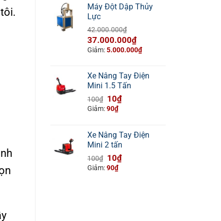
Máy Đột Dập Thủy
tôi.
Lực
42.000.000
₫
Giá
Giá
37.000.000
₫
gốc
hiện
Giảm:
5.000.000
₫
là:
tại
42.000.000₫.
là:
Xe Nâng Tay Điện
37.000.000₫.
Mini 1.5 Tấn
Giá
Giá
10
₫
100
₫
gốc
hiện
Giảm:
90
₫
là:
tại
100₫.
là:
Xe Nâng Tay Điện
10₫.
Mini 2 tấn
ình
Giá
Giá
10
₫
100
₫
gốc
hiện
Giảm:
90
₫
họn
là:
tại
100₫.
là:
10₫.
ầy