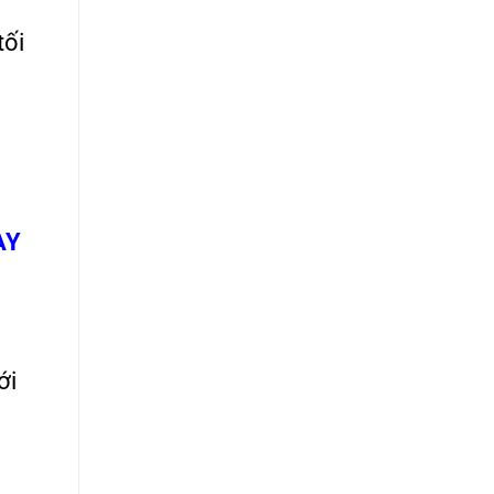
tối
AY
ới