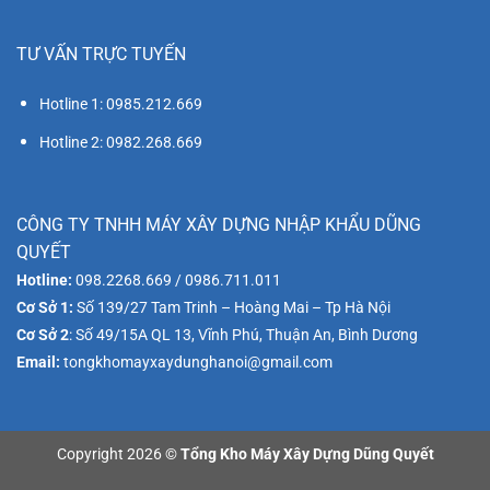
TƯ VẤN TRỰC TUYẾN
Hotline 1: 0985.212.669
Hotline 2: 0982.268.669
CÔNG TY TNHH MÁY XÂY DỰNG NHẬP KHẨU DŨNG
QUYẾT
Hotline:
098.2268.669 / 0986.711.011
Cơ Sở 1:
Số 139/27 Tam Trinh – Hoàng Mai – Tp Hà Nội
Cơ Sở 2
: Số 49/15A QL 13, Vĩnh Phú, Thuận An, Bình Dương
Email:
tongkhomayxaydunghanoi@gmail.com
Copyright 2026 ©
Tổng Kho Máy Xây Dựng Dũng Quyết