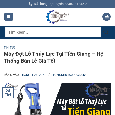
Bỏ
Đặt hàng trực tuyến: 0985. 212.669
qua
nội
dung
Tìm
kiếm:
TIN TỨC
Máy Đột Lỗ Thủy Lực Tại Tiền Giang – Hệ
Thống Bán Lẻ Giá Tốt
ĐĂNG VÀO
THÁNG 4 24, 2023
BỞI
TONGKHOMAYXAYDUNG
24
Th4