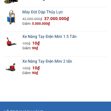
Máy Đột Dập Thủy Lực
Giá
Giá
37.000.000
₫
42.000.000
₫
gốc
hiện
Giảm:
5.000.000
₫
là:
tại
42.000.000₫.
là:
Xe Nâng Tay Điện Mini 1.5 Tấn
37.000.000₫.
Giá
Giá
10
₫
100
₫
gốc
hiện
Giảm:
90
₫
là:
tại
100₫.
là:
Xe Nâng Tay Điện Mini 2 tấn
10₫.
Giá
Giá
10
₫
100
₫
gốc
hiện
Giảm:
90
₫
là:
tại
100₫.
là:
10₫.