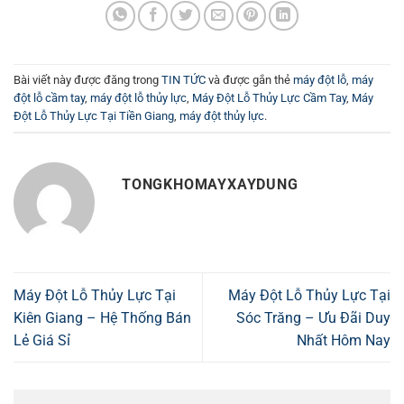
Bài viết này được đăng trong
TIN TỨC
và được gắn thẻ
máy đột lỗ
,
máy
đột lỗ cầm tay
,
máy đột lỗ thủy lực
,
Máy Đột Lỗ Thủy Lực Cầm Tay
,
Máy
Đột Lỗ Thủy Lực Tại Tiền Giang
,
máy đột thủy lực
.
TONGKHOMAYXAYDUNG
Máy Đột Lỗ Thủy Lực Tại
Máy Đột Lỗ Thủy Lực Tại
Kiên Giang – Hệ Thống Bán
Sóc Trăng – Ưu Đãi Duy
Lẻ Giá Sỉ
Nhất Hôm Nay