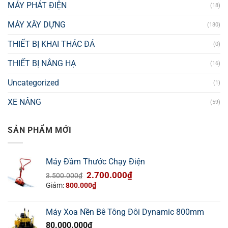
MÁY PHÁT ĐIỆN
(18)
MÁY XÂY DỰNG
(180)
THIẾT BỊ KHAI THÁC ĐÁ
(0)
THIẾT BỊ NÂNG HẠ
(16)
Uncategorized
(1)
XE NÂNG
(59)
SẢN PHẨM MỚI
Máy Đầm Thước Chạy Điện
Giá
Giá
2.700.000
₫
3.500.000
₫
gốc
hiện
Giảm:
800.000
₫
là:
tại
3.500.000₫.
là:
Máy Xoa Nền Bê Tông Đôi Dynamic 800mm
2.700.000₫.
80.000.000
₫