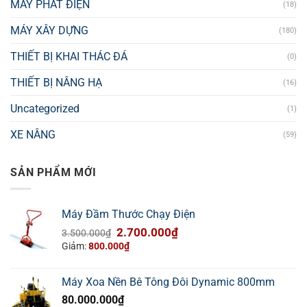
MÁY PHÁT ĐIỆN
(18)
MÁY XÂY DỰNG
(180)
THIẾT BỊ KHAI THÁC ĐÁ
(0)
THIẾT BỊ NÂNG HẠ
(16)
Uncategorized
(1)
XE NÂNG
(59)
SẢN PHẨM MỚI
Máy Đầm Thước Chạy Điện
Giá
Giá
2.700.000
₫
3.500.000
₫
gốc
hiện
Giảm:
800.000
₫
là:
tại
3.500.000₫.
là:
Máy Xoa Nền Bê Tông Đôi Dynamic 800mm
2.700.000₫.
80.000.000
₫