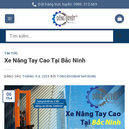
Bỏ
Đặt hàng trực tuyến: 0985. 212.669
qua
nội
dung
Tìm
kiếm:
TIN TỨC
Xe Nâng Tay Cao Tại Bắc Ninh
ĐĂNG VÀO
THÁNG 4 6, 2023
BỞI
TONGKHOMAYXAYDUNG
06
Th4