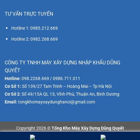
TƯ VẤN TRỰC TUYẾN
Hotline 1: 0985.212.669
Hotline 2: 0982.268.669
CÔNG TY TNHH MÁY XÂY DỰNG NHẬP KHẨU DŨNG
QUYẾT
Hotline:
098.2268.669 / 0986.711.011
Cơ Sở 1:
Số 139/27 Tam Trinh – Hoàng Mai – Tp Hà Nội
Cơ Sở 2
: Số 49/15A QL 13, Vĩnh Phú, Thuận An, Bình Dương
Email:
tongkhomayxaydunghanoi@gmail.com
Copyright 2026 ©
Tổng Kho Máy Xây Dựng Dũng Quyết