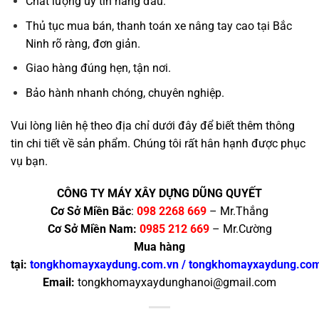
Chất lượng uy tín hàng đầu.
Thủ tục mua bán, thanh toán xe nâng tay cao tại Bắc
Ninh rõ ràng, đơn giản.
Giao hàng đúng hẹn, tận nơi.
Bảo hành nhanh chóng, chuyên nghiệp.
Vui lòng liên hệ theo địa chỉ dưới đây để biết thêm thông
tin chi tiết về sản phẩm. Chúng tôi rất hân hạnh được phục
vụ bạn.
CÔNG TY MÁY XÂY DỰNG DŨNG QUYẾT
Cơ Sở Miền Bắc
:
098 2268 669
– Mr.Thắng
Cơ Sở Miền Nam:
0985 212 669
– Mr.Cường
Mua hàng
tại:
tongkhomayxaydung.com.vn
/
tongkhomayxaydung.co
Email:
tongkhomayxaydunghanoi@gmail.com