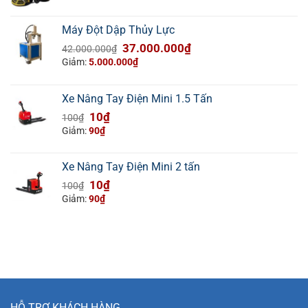
Máy Đột Dập Thủy Lực
Giá
Giá
37.000.000
₫
42.000.000
₫
gốc
hiện
Giảm:
5.000.000
₫
là:
tại
42.000.000₫.
là:
Xe Nâng Tay Điện Mini 1.5 Tấn
37.000.000₫.
Giá
Giá
10
₫
100
₫
gốc
hiện
Giảm:
90
₫
là:
tại
100₫.
là:
Xe Nâng Tay Điện Mini 2 tấn
10₫.
Giá
Giá
10
₫
100
₫
gốc
hiện
Giảm:
90
₫
là:
tại
100₫.
là:
10₫.
HỖ TRỢ KHÁCH HÀNG