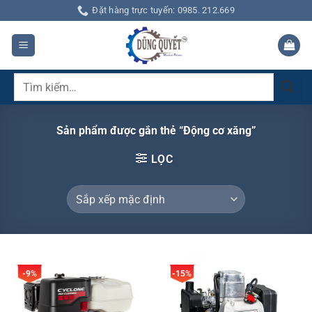
Bỏ
Đặt hàng trực tuyến: 0985. 212.669
qua
nội
dung
Tìm
kiếm:
Sản phẩm được gắn thẻ “Động cơ xăng”
LỌC
-9%
-15%