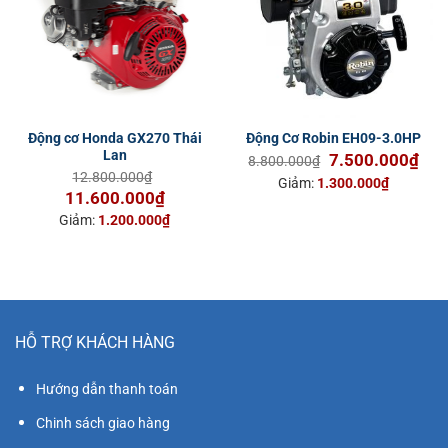
Động cơ Honda GX270 Thái
Động Cơ Robin EH09-3.0HP
Lan
Giá
Giá
7.500.000
₫
8.800.000
₫
12.800.000
₫
gốc
hiện
Giảm:
1.300.000
₫
Giá
Giá
11.600.000
₫
là:
tại
gốc
hiện
8.800.000₫.
là:
Giảm:
1.200.000
₫
là:
tại
7.5
12.800.000₫.
là:
11.600.000₫.
HỖ TRỢ KHÁCH HÀNG
Hướng dẫn thanh toán
Chinh sách giao hàng