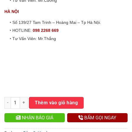
‣ Tư Vấn Viên: Mr.Cường
HÀ NỘI
‣ Số 139/27 Tam Trinh – Hoàng Mai – Tp Hà Nội.
‣ HOTLINE:
098 2268 669
‣ Tư Vấn Viên: Mr.Thắng
Động cơ Honda GX270 Thái Lan số lượng
Thêm vào giỏ hàng
NHẬN BÁO GIÁ
BẤM GỌI NGAY