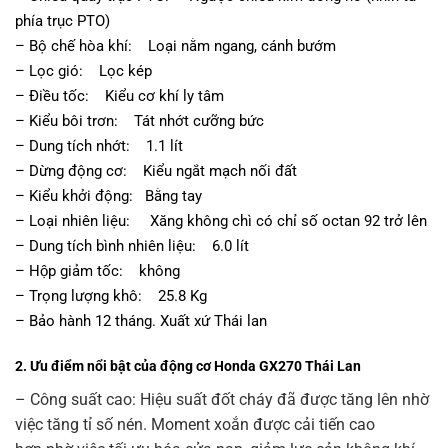
phía trục PTO)
– Bộ chế hòa khí: Loại nằm ngang, cánh bướm
– Lọc gió: Lọc kép
– Điều tốc: Kiểu cơ khí ly tâm
– Kiểu bôi trơn: Tát nhớt cưỡng bức
– Dung tích nhớt: 1.1 lít
– Dừng động cơ: Kiểu ngắt mạch nối đất
– Kiểu khởi động: Bằng tay
– Loại nhiên liệu: Xăng không chì có chỉ số octan 92 trở lên
– Dung tích bình nhiên liệu: 6.0 lít
– Hộp giảm tốc: không
– Trọng lượng khô: 25.8 Kg
– Bảo hành 12 tháng.
Xuất xứ Thái lan
2. Ưu điểm nổi bật của động cơ Honda GX270 Thái Lan
– Công suất cao: Hiệu suất đốt cháy đã được tăng lên nhờ
việc tăng tỉ số nén. Moment xoắn được cải tiến cao