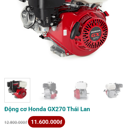
Động cơ Honda GX270 Thái Lan
Giá
Giá
11.600.000
₫
12.800.000
₫
gốc
hiện