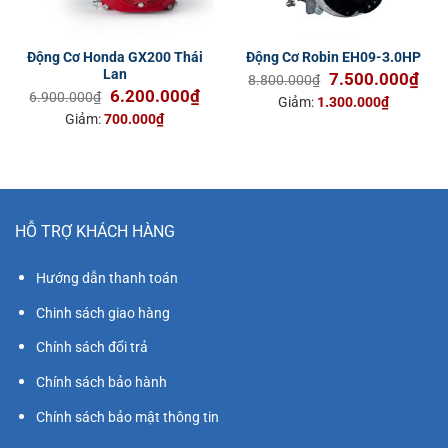
Động Cơ Honda GX200 Thái
Động Cơ Robin EH09-3.0HP
Lan
Giá
Giá
7.500.000
₫
8.800.000
₫
Giá
Giá
6.200.000
₫
gốc
hiện
6.900.000
₫
Giảm:
1.300.000
₫
gốc
hiện
là:
tại
Giảm:
700.000
₫
là:
tại
8.800.000₫.
là:
6.900.000₫.
là:
7.5
6.200.000₫.
HỖ TRỢ KHÁCH HÀNG
Hướng dẫn thanh toán
Chinh sách giao hàng
Chính sách đổi trả
Chính sách bảo hành
Chính sách bảo mật thông tin