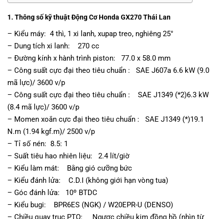
1. Thông số kỹ thuật Động Cơ Honda GX270 Thái Lan
– Kiểu máy: 4 thì, 1 xi lanh, xupap treo, nghiêng 25°
– Dung tích xi lanh: 270 cc
– Đường kính x hành trình piston: 77.0 x 58.0 mm
– Công suất cực đại theo tiêu chuẩn : SAE J607a 6.6 kW (9.0
mã lực)/ 3600 v/p
– Công suất cực đại theo tiêu chuẩn : SAE J1349 (*2)6.3 kW
(8.4 mã lực)/ 3600 v/p
– Momen xoắn cực đại theo tiêu chuẩn : SAE J1349 (*)19.1
N.m (1.94 kgf.m)/ 2500 v/p
– Tỉ số nén: 8.5: 1
– Suất tiêu hao nhiên liệu: 2.4 lít/giờ
– Kiểu làm mát: Bằng gió cưỡng bức
– Kiểu đánh lửa: C.D.I (không giới hạn vòng tua)
– Góc đánh lửa: 10º BTDC
– Kiểu bugi: BPR6ES (NGK) / W20EPR-U (DENSO)
– Chiều quay trục PTO: Ngược chiều kim đồng hồ (nhìn từ