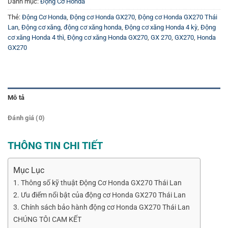
Danh mục:
Động Cơ Honda
Thẻ:
Động Cơ Honda
,
Động cơ Honda GX270
,
Động cơ Honda GX270 Thái
Lan
,
Động cơ xăng
,
động cơ xăng honda
,
Động cơ xăng Honda 4 kỳ
,
Động
cơ xăng Honda 4 thì
,
Động cơ xăng Honda GX270
,
GX 270
,
GX270
,
Honda
GX270
Mô tả
Đánh giá (0)
THÔNG TIN CHI TIẾT
Mục Lục
1. Thông số kỹ thuật Động Cơ Honda GX270 Thái Lan
2. Ưu điểm nổi bật của động cơ Honda GX270 Thái Lan
3. Chính sách bảo hành động cơ Honda GX270 Thái Lan
CHÚNG TÔI CAM KẾT