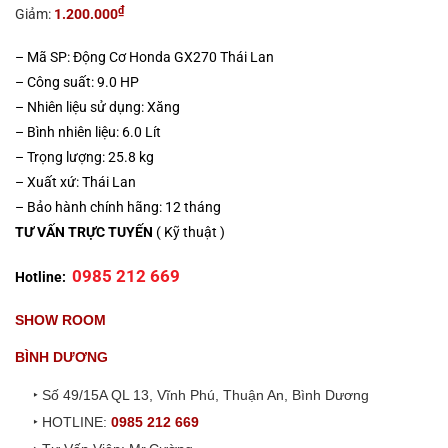
là:
tại
₫
Giảm:
1.200.000
12.800.000₫.
là:
11.600.000₫.
– Mã SP: Động Cơ Honda GX270 Thái Lan
– Công suất: 9.0 HP
– Nhiên liệu sử dụng: Xăng
– Bình nhiên liệu: 6.0 Lít
– Trọng lượng: 25.8 kg
– Xuất xứ: Thái Lan
– Bảo hành chính hãng: 12 tháng
TƯ VẤN TRỰC TUYẾN
( Kỹ thuật )
0985 212 669
Hotline:
SHOW ROOM
BÌNH DƯƠNG
‣ Số 49/15A QL 13, Vĩnh Phú, Thuận An, Bình Dương
‣ HOTLINE:
0985 212 669