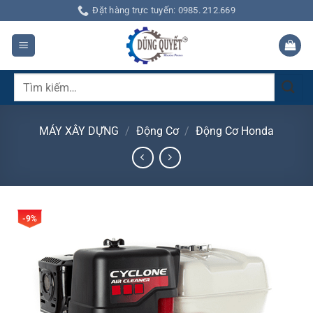
Bỏ
Đặt hàng trực tuyến: 0985. 212.669
qua
nội
dung
Tìm
kiếm:
MÁY XÂY DỰNG
/
Động Cơ
/
Động Cơ Honda
-9%