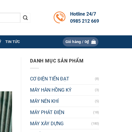
Hotline 24/7
0985 212 669
Ý
TIN TỨC
Giỏ hàng /
0
₫
DANH MỤC SẢN PHẨM
CƠ ĐIỆN TIẾN ĐẠT
(8)
MÁY HÀN HỒNG KÝ
(3)
MÁY NÉN KHÍ
(5)
MÁY PHÁT ĐIỆN
(18)
MÁY XÂY DỰNG
(180)