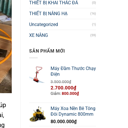
THIẾT BỊ KHAI THÁC ĐÁ
(0)
THIẾT BỊ NÂNG HẠ
(16)
Uncategorized
(1)
XE NÂNG
(59)
SẢN PHẨM MỚI
Máy Đầm Thước Chạy
Điện
3.500.000
₫
Giá
Giá
2.700.000
₫
gốc
hiện
Giảm:
800.000
₫
là:
tại
iúp
3.500.000₫.
là:
Máy Xoa Nền Bê Tông
2.700.000₫.
i,
Đôi Dynamic 800mm
80.000.000
₫
ng