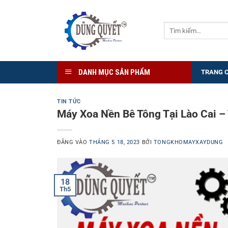
Bỏ
qua
Tìm
nội
kiếm:
dung
DANH MỤC SẢN PHẨM
TRANG 
TIN TỨC
Máy Xoa Nền Bê Tông Tại Lào Cai –
ĐĂNG VÀO
THÁNG 5 18, 2023
BỞI
TONGKHOMAYXAYDUNG
18
Th5