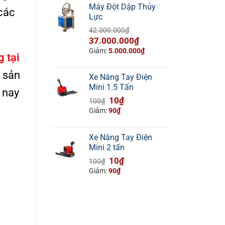
Máy Đột Dập Thủy
các
Lực
42.000.000
₫
Giá
Giá
37.000.000
₫
gốc
hiện
Giảm:
5.000.000
₫
 tại
là:
tại
42.000.000₫.
là:
 sản
Xe Nâng Tay Điện
37.000.000₫.
Mini 1.5 Tấn
 nay
Giá
Giá
10
₫
100
₫
gốc
hiện
Giảm:
90
₫
là:
tại
100₫.
là:
Xe Nâng Tay Điện
10₫.
Mini 2 tấn
Giá
Giá
10
₫
100
₫
gốc
hiện
Giảm:
90
₫
là:
tại
100₫.
là:
10₫.