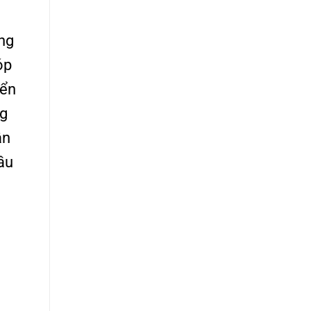
ng
óp
iển
ng
ân
ầu