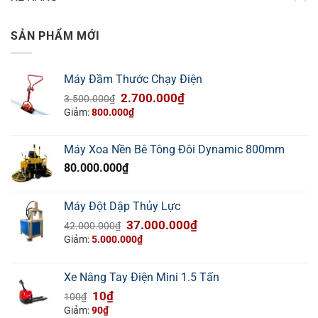
SẢN PHẨM MỚI
Máy Đầm Thước Chạy Điện
Giá
Giá
2.700.000
₫
3.500.000
₫
gốc
hiện
Giảm:
800.000
₫
là:
tại
3.500.000₫.
là:
Máy Xoa Nền Bê Tông Đôi Dynamic 800mm
2.700.000₫.
80.000.000
₫
Máy Đột Dập Thủy Lực
Giá
Giá
37.000.000
₫
42.000.000
₫
gốc
hiện
Giảm:
5.000.000
₫
là:
tại
42.000.000₫.
là:
Xe Nâng Tay Điện Mini 1.5 Tấn
37.000.000₫.
Giá
Giá
10
₫
100
₫
gốc
hiện
Giảm:
90
₫