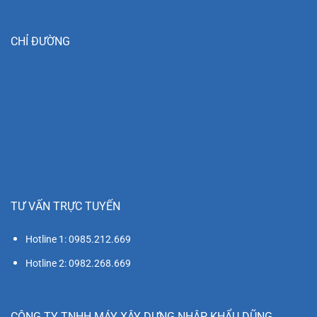
CHỈ ĐƯỜNG
TƯ VẤN TRỰC TUYẾN
Hotline 1: 0985.212.669
Hotline 2: 0982.268.669
CÔNG TY TNHH MÁY XÂY DỰNG NHẬP KHẨU DŨNG