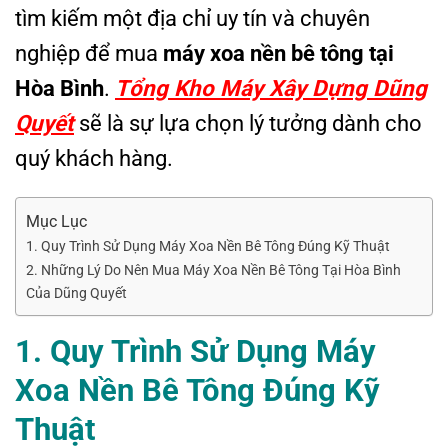
tìm kiếm một địa chỉ uy tín và chuyên
nghiệp để mua
máy xoa nền bê tông tại
Hòa Bình
.
Tổng Kho Máy Xây Dựng Dũng
Quyết
sẽ là sự lựa chọn lý tưởng dành cho
quý khách hàng.
Mục Lục
1. Quy Trình Sử Dụng Máy Xoa Nền Bê Tông Đúng Kỹ Thuật
2. Những Lý Do Nên Mua Máy Xoa Nền Bê Tông Tại Hòa Bình
Của Dũng Quyết
1. Quy
T
rình
S
ử
D
ụng
M
áy
X
oa
N
ền
B
ê
T
ông
Đ
úng
Kỹ
T
huật