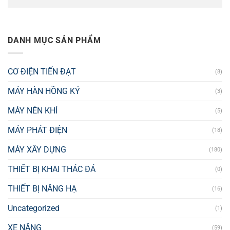
DANH MỤC SẢN PHẨM
CƠ ĐIỆN TIẾN ĐẠT
(8)
MÁY HÀN HỒNG KÝ
(3)
MÁY NÉN KHÍ
(5)
MÁY PHÁT ĐIỆN
(18)
MÁY XÂY DỰNG
(180)
THIẾT BỊ KHAI THÁC ĐÁ
(0)
THIẾT BỊ NÂNG HẠ
(16)
Uncategorized
(1)
XE NÂNG
(59)