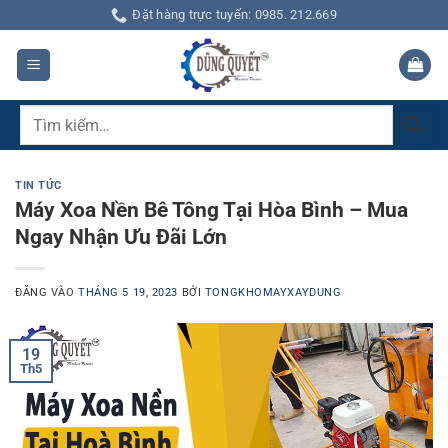
Bỏ
Đặt hàng trực tuyến: 0985. 212.669
qua
nội
dung
Tìm
kiếm:
TIN TỨC
Máy Xoa Nền Bê Tông Tại Hòa Bình – Mua
Ngay Nhận Ưu Đãi Lớn
ĐĂNG VÀO
THÁNG 5 19, 2023
BỞI
TONGKHOMAYXAYDUNG
19
Th5