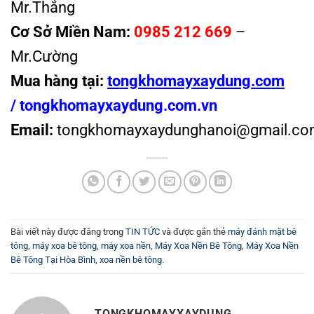
Mr.Thắng
Cơ Sở Miền Nam:
0985 212 669
–
Mr.Cường
Mua hàng tại:
tongkhomayxaydung.com
/
tongkhomayxaydung.com.vn
Email:
tongkhomayxaydunghanoi@gmail.co
Bài viết này được đăng trong
TIN TỨC
và được gắn thẻ
máy đánh mặt bê
tông
,
máy xoa bê tông
,
máy xoa nền
,
Máy Xoa Nền Bê Tông
,
Máy Xoa Nền
Bê Tông Tại Hòa Bình
,
xoa nền bê tông
.
TONGKHOMAYXAYDUNG