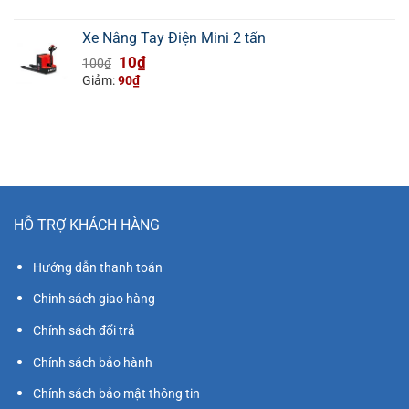
là:
tại
100₫.
là:
Xe Nâng Tay Điện Mini 2 tấn
10₫.
Giá
Giá
10
₫
100
₫
gốc
hiện
Giảm:
90
₫
là:
tại
100₫.
là:
10₫.
HỖ TRỢ KHÁCH HÀNG
Hướng dẫn thanh toán
Chinh sách giao hàng
Chính sách đổi trả
Chính sách bảo hành
Chính sách bảo mật thông tin