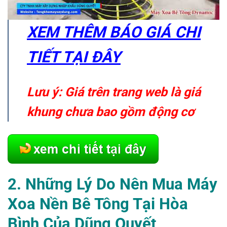
XEM THÊM BÁO GIÁ CHI
TIẾT TẠI ĐÂY
Lưu ý: Giá trên trang web là giá
khung chưa bao gồm động cơ
2. Những
Lý
D
o
N
ên
M
ua
M
áy
X
oa
N
ền
B
ê
T
ông
T
ại Hòa
Bình
C
ủa Dũng Quyết