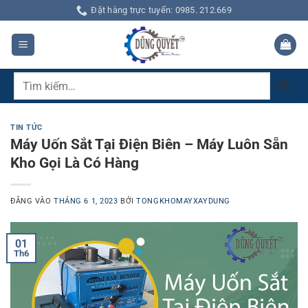
Bỏ
Đặt hàng trực tuyến: 0985. 212.669
qua
nội
dung
Tìm
kiếm:
TIN TỨC
Máy Uốn Sắt Tại Điện Biên – Máy Luôn Sẵn
Kho Gọi Là Có Hàng
ĐĂNG VÀO
THÁNG 6 1, 2023
BỞI
TONGKHOMAYXAYDUNG
01
Th6