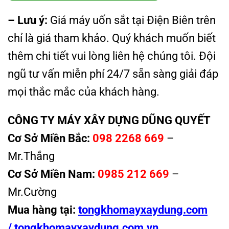
– Lưu ý:
Giá máy uốn sắt tại Điện Biên trên
chỉ là giá tham khảo. Quý khách muốn biết
thêm chi tiết vui lòng liên hệ chúng tôi. Đội
ngũ tư vấn miễn phí 24/7 sẵn sàng giải đáp
mọi thắc mắc của khách hàng.
CÔNG TY MÁY XÂY DỰNG DŨNG QUYẾT
Cơ Sở Miền Bắc:
098 2268 669
–
Mr.Thắng
Cơ Sở Miền Nam:
0985 212 669
–
Mr.Cường
Mua hàng tại:
tongkhomayxaydung.com
/
tongkhomayxaydung.com.vn