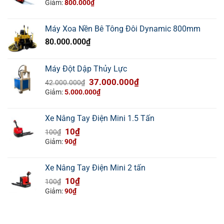
gốc
hiện
Giảm:
800.000
₫
là:
tại
3.500.000₫.
là:
Máy Xoa Nền Bê Tông Đôi Dynamic 800mm
2.700.000₫.
80.000.000
₫
Máy Đột Dập Thủy Lực
Giá
Giá
37.000.000
₫
42.000.000
₫
gốc
hiện
Giảm:
5.000.000
₫
là:
tại
42.000.000₫.
là:
Xe Nâng Tay Điện Mini 1.5 Tấn
37.000.000₫.
Giá
Giá
10
₫
100
₫
gốc
hiện
Giảm:
90
₫
là:
tại
100₫.
là:
Xe Nâng Tay Điện Mini 2 tấn
10₫.
Giá
Giá
10
₫
100
₫
gốc
hiện
Giảm:
90
₫
là:
tại
100₫.
là:
10₫.