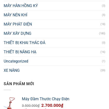
MÁY HÀN HỒNG KÝ
(3)
MÁY NÉN KHÍ
(5)
MÁY PHÁT ĐIỆN
(18)
MÁY XÂY DỰNG
(180)
THIẾT BỊ KHAI THÁC ĐÁ
(0)
THIẾT BỊ NÂNG HẠ
(16)
Uncategorized
(1)
XE NÂNG
(59)
SẢN PHẨM MỚI
Máy Đầm Thước Chạy Điện
Giá
Giá
2.700.000
₫
3.500.000
₫