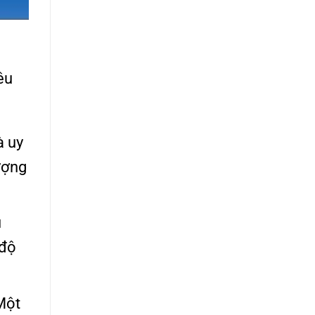
êu
à uy
ượng
u
 độ
Một