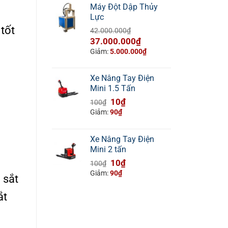
Máy Đột Dập Thủy
Lực
tốt
42.000.000
₫
Giá
Giá
37.000.000
₫
gốc
hiện
Giảm:
5.000.000
₫
là:
tại
42.000.000₫.
là:
Xe Nâng Tay Điện
37.000.000₫.
Mini 1.5 Tấn
Giá
Giá
10
₫
100
₫
gốc
hiện
Giảm:
90
₫
là:
tại
100₫.
là:
Xe Nâng Tay Điện
10₫.
Mini 2 tấn
Giá
Giá
10
₫
100
₫
gốc
hiện
Giảm:
90
₫
 sắt
là:
tại
100₫.
là:
ắt
10₫.