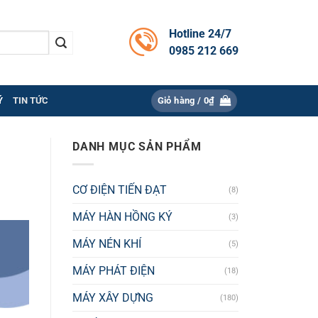
Hotline 24/7
0985 212 669
Ý
TIN TỨC
Giỏ hàng /
0
₫
DANH MỤC SẢN PHẨM
CƠ ĐIỆN TIẾN ĐẠT
(8)
MÁY HÀN HỒNG KÝ
(3)
MÁY NÉN KHÍ
(5)
MÁY PHÁT ĐIỆN
(18)
MÁY XÂY DỰNG
(180)