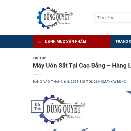
Bỏ
qua
Tìm
nội
kiếm:
dung
DANH MỤC SẢN PHẨM
TRANG 
TIN TỨC
Máy Uốn Sắt Tại Cao Bằng – Hàng 
ĐĂNG VÀO
THÁNG 6 6, 2023
BỞI
TONGKHOMAYXAYDUNG
06
Th6