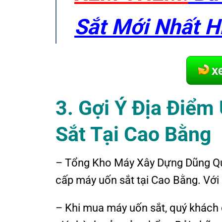
Sắt Mới Nhất H
3. Gợi
Ý
Đ
ịa
Đ
iểm
S
ắt
T
ại Cao Bằng
– Tổng Kho Máy Xây Dựng Dũng Quyế
cấp máy uốn sắt tại Cao Bằng. Với s
– Khi mua máy uốn sắt, quý khách 