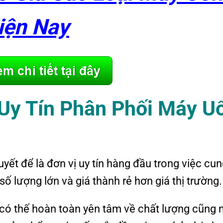
iện Nay
U
y
T
ín
P
hân
P
hối
M
áy
U
t để là đơn vị uy tín hàng đầu trong việc cun
ố lượng lớn và giá thành rẻ hơn giá thị trường.
có thế hoàn toàn yên tâm về chất lượng cũng 