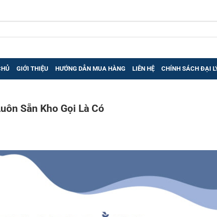
CHỦ
GIỚI THIỆU
HƯỚNG DẪN MUA HÀNG
LIÊN HỆ
CHÍNH SÁCH ĐẠI L
Luôn Sẵn Kho Gọi Là Có