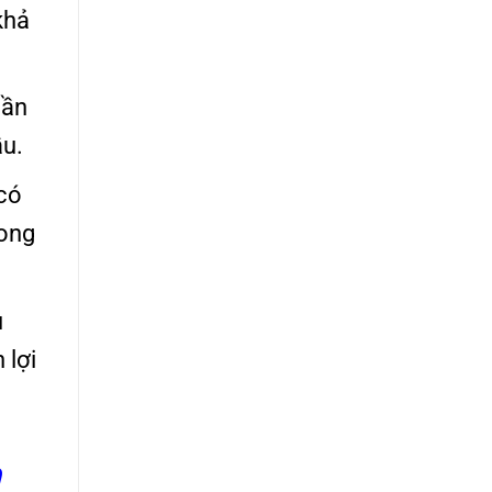
khả
cần
ầu.
có
rong
u
 lợi