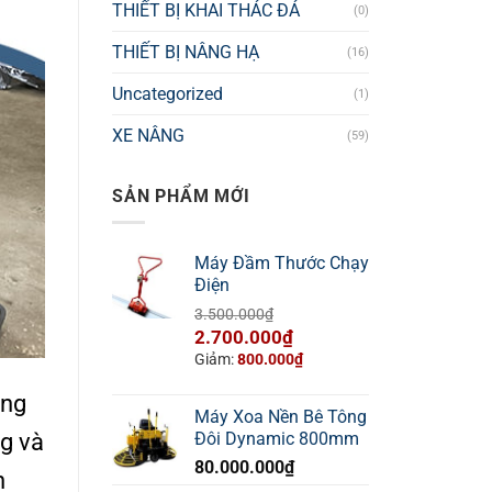
THIẾT BỊ KHAI THÁC ĐÁ
(0)
THIẾT BỊ NÂNG HẠ
(16)
Uncategorized
(1)
XE NÂNG
(59)
SẢN PHẨM MỚI
Máy Đầm Thước Chạy
Điện
3.500.000
₫
Giá
Giá
2.700.000
₫
gốc
hiện
Giảm:
800.000
₫
là:
tại
ựng
3.500.000₫.
là:
Máy Xoa Nền Bê Tông
2.700.000₫.
ng và
Đôi Dynamic 800mm
80.000.000
₫
h