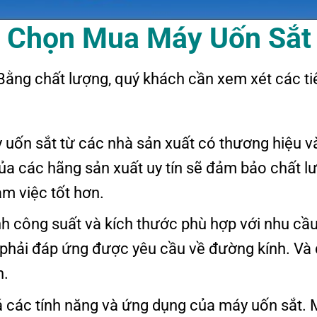
ể
C
họn
M
ua
M
áy
U
ốn
S
ắt
ằng chất lượng, quý khách cần xem xét các ti
uốn sắt từ các nhà sản xuất có thương hiệu v
 của các hãng sản xuất uy tín sẽ đảm bảo chất l
m việc tốt hơn.
h công suất và kích thước phù hợp với nhu cầ
 phải đáp ứng được yêu cầu về đường kính. Và
n.
 các tính năng và ứng dụng của máy uốn sắt. 