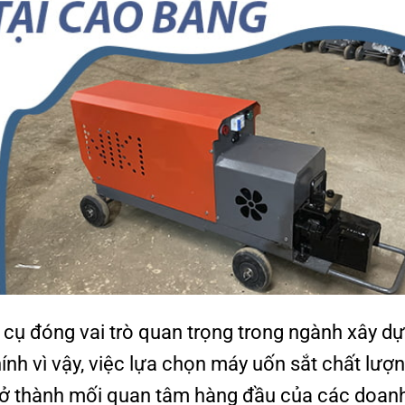
 cụ đóng vai trò quan trọng trong ngành xây d
ính vì vậy, việc lựa chọn máy uốn sắt chất lượ
trở thành mối quan tâm hàng đầu của các doan