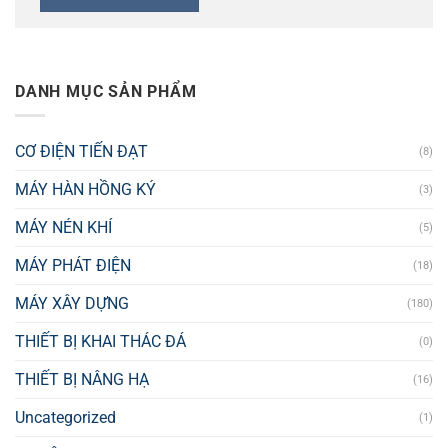
DANH MỤC SẢN PHẨM
CƠ ĐIỆN TIẾN ĐẠT
(8)
MÁY HÀN HỒNG KÝ
(3)
MÁY NÉN KHÍ
(5)
MÁY PHÁT ĐIỆN
(18)
MÁY XÂY DỰNG
(180)
THIẾT BỊ KHAI THÁC ĐÁ
(0)
THIẾT BỊ NÂNG HẠ
(16)
Uncategorized
(1)