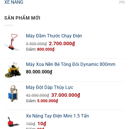
XE NÂNG
(59)
SẢN PHẨM MỚI
Máy Đầm Thước Chạy Điện
Giá
Giá
2.700.000
₫
3.500.000
₫
gốc
hiện
Giảm:
800.000
₫
là:
tại
3.500.000₫.
là:
Máy Xoa Nền Bê Tông Đôi Dynamic 800mm
2.700.000₫.
80.000.000
₫
Máy Đột Dập Thủy Lực
Giá
Giá
37.000.000
₫
42.000.000
₫
gốc
hiện
Giảm:
5.000.000
₫
là:
tại
42.000.000₫.
là:
Xe Nâng Tay Điện Mini 1.5 Tấn
37.000.000₫.
Giá
Giá
10
₫
100
₫