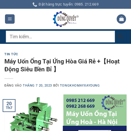
Bỏ
Đặt hàng trực tuyến: 0985. 212.669
qua
nội
dung
Tìm
kiếm:
TIN TỨC
Máy Uốn Ống Tại Ứng Hòa Giá Rẻ +【Hoạt
Động Siêu Bền Bỉ 】
ĐĂNG VÀO
THÁNG 7 20, 2023
BỞI
TONGKHOMAYXAYDUNG
20
Th7