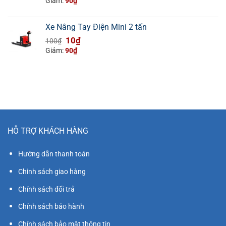
gốc
hiện
Giảm:
90
₫
là:
tại
100₫.
là:
Xe Nâng Tay Điện Mini 2 tấn
10₫.
Giá
Giá
10
₫
100
₫
gốc
hiện
Giảm:
90
₫
là:
tại
100₫.
là:
10₫.
HỖ TRỢ KHÁCH HÀNG
Hướng dẫn thanh toán
Chinh sách giao hàng
Chính sách đổi trả
Chính sách bảo hành
Chính sách bảo mật thông tin