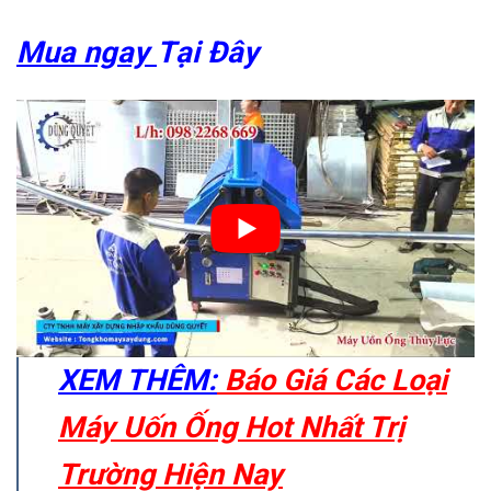
Mua ngay
Tại Đây
XEM THÊM:
Báo Giá Các Loại
Máy Uốn Ống Hot Nhất Trị
Trường Hiện Nay