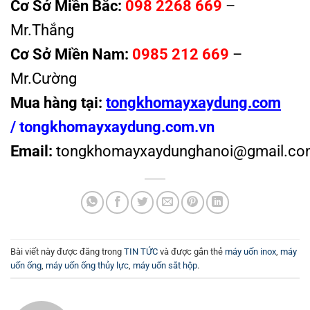
Cơ Sở Miền Bắc:
098 2268 669
–
Mr.Thắng
Cơ Sở Miền Nam:
0985 212 669
–
Mr.Cường
Mua hàng tại:
tongkhomayxaydung.com
/
tongkhomayxaydung.com.vn
Email:
tongkhomayxaydunghanoi@gmail.co
Bài viết này được đăng trong
TIN TỨC
và được gắn thẻ
máy uốn inox
,
máy
uốn ống
,
máy uốn ống thủy lực
,
máy uốn sắt hộp
.