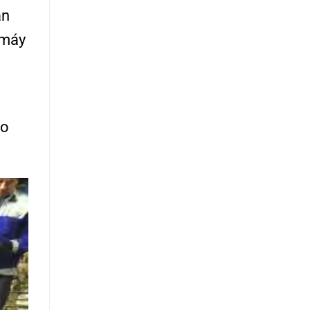
an
 máy
ảo