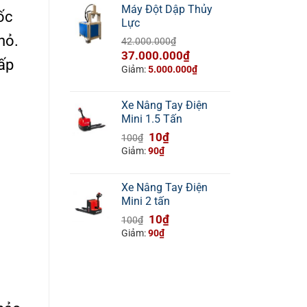
Máy Đột Dập Thủy
ốc
Lực
hỏ.
42.000.000
₫
Giá
Giá
37.000.000
₫
ấp
gốc
hiện
Giảm:
5.000.000
₫
là:
tại
42.000.000₫.
là:
Xe Nâng Tay Điện
37.000.000₫.
Mini 1.5 Tấn
Giá
Giá
10
₫
100
₫
gốc
hiện
Giảm:
90
₫
là:
tại
100₫.
là:
Xe Nâng Tay Điện
10₫.
Mini 2 tấn
Giá
Giá
10
₫
100
₫
gốc
hiện
Giảm:
90
₫
là:
tại
100₫.
là:
10₫.