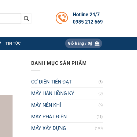
Hotline 24/7
0985 212 669
Ý
TIN TỨC
Giỏ hàng /
0
₫
DANH MỤC SẢN PHẨM
CƠ ĐIỆN TIẾN ĐẠT
(8)
MÁY HÀN HỒNG KÝ
(3)
MÁY NÉN KHÍ
(5)
MÁY PHÁT ĐIỆN
(18)
MÁY XÂY DỰNG
(180)