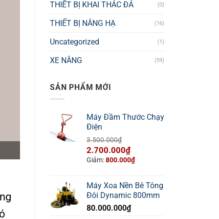
THIẾT BỊ KHAI THÁC ĐÁ
(0)
THIẾT BỊ NÂNG HẠ
(16)
Uncategorized
(1)
XE NÂNG
(59)
SẢN PHẨM MỚI
Máy Đầm Thước Chạy
Điện
3.500.000
₫
Giá
Giá
2.700.000
₫
gốc
hiện
Giảm:
800.000
₫
là:
tại
3.500.000₫.
là:
Máy Xoa Nền Bê Tông
2.700.000₫.
ống
Đôi Dynamic 800mm
80.000.000
₫
có