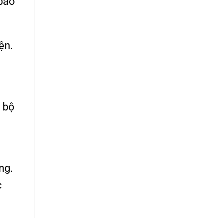
 bảo
ện.
c bộ
ng.
c