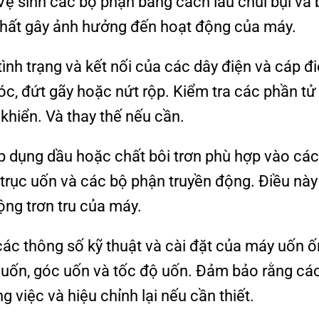
Vệ sinh các bộ phận bằng cách lau chùi bụi và
hất gây ảnh hưởng đến hoạt động của máy.
ình trạng và kết nối của các dây điện và cáp đi
, đứt gãy hoặc nứt rộp. Kiểm tra các phần tử
khiển. Và thay thế nếu cần.
Áp dụng dầu hoặc chất bôi trơn phù hợp vào cá
rục uốn và các bộ phận truyền động. Điều này
ng trơn tru của máy.
 các thông số kỹ thuật và cài đặt của máy uốn ố
 uốn, góc uốn và tốc độ uốn. Đảm bảo rằng cá
g việc và hiệu chỉnh lại nếu cần thiết.