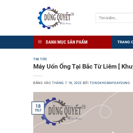
Bỏ
qua
Tìm
nội
kiếm:
dung
DANH MỤC SẢN PHẨM
TRANG 
TIN TỨC
Máy Uốn Ống Tại Bắc Từ Liêm [ Khu
ĐĂNG VÀO
THÁNG 7 18, 2023
BỞI
TONGKHOMAYXAYDUNG
18
Th7