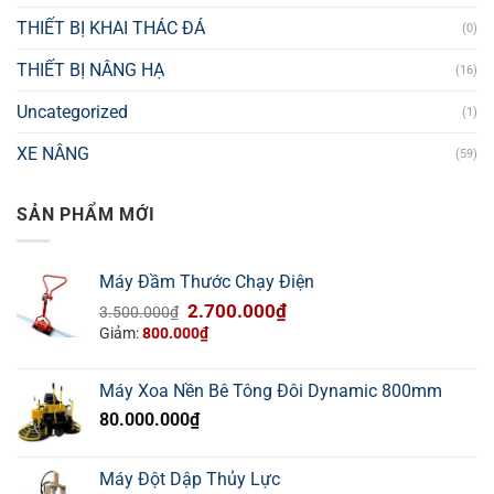
THIẾT BỊ KHAI THÁC ĐÁ
(0)
THIẾT BỊ NÂNG HẠ
(16)
Uncategorized
(1)
XE NÂNG
(59)
SẢN PHẨM MỚI
Máy Đầm Thước Chạy Điện
Giá
Giá
2.700.000
₫
3.500.000
₫
gốc
hiện
Giảm:
800.000
₫
là:
tại
3.500.000₫.
là:
Máy Xoa Nền Bê Tông Đôi Dynamic 800mm
2.700.000₫.
80.000.000
₫
Máy Đột Dập Thủy Lực