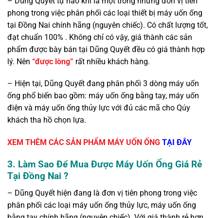
– Dũng Quyết tự hào khi là một trong những đơn vị tiên
phong trong việc phân phối các loại thiết bị máy uốn ống
tại Đồng Nai chính hãng (nguyên chiếc). Có chất lượng tốt,
đạt chuẩn 100% . Không chỉ có vậy, giá thành các sản
phẩm được bày bán tại Dũng Quyết đều có giá thành hợp
lý. Nên
“được lòng”
rất nhiều khách hàng.
– Hiện tại, Dũng Quyết đang phân phối 3 dòng máy uốn
ống phổ biến bao gồm: máy uốn ống bằng tay, máy uốn
điện và máy uốn ống thủy lực với đủ các mã cho Qúy
khách tha hồ chọn lựa.
XEM THÊM CÁC SẢN PHẨM MÁY UỐN ỐNG
TẠI ĐÂY
3. Làm Sao Để Mua Được Máy Uốn Ống Giá Rẻ
Tại Đồng Nai ?
– Dũng Quyết hiện đang là đơn vị tiên phong trong việc
phân phối các loại máy uốn ống thủy lực, máy uốn ống
bằng tay chính hãng (nguyên chiếc). Với giá thành rẻ hơn