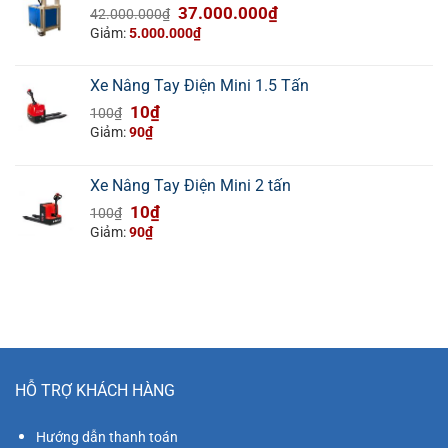
Giá
Giá
37.000.000
₫
42.000.000
₫
gốc
hiện
Giảm:
5.000.000
₫
là:
tại
42.000.000₫.
là:
Xe Nâng Tay Điện Mini 1.5 Tấn
37.000.000₫.
Giá
Giá
10
₫
100
₫
gốc
hiện
Giảm:
90
₫
là:
tại
100₫.
là:
Xe Nâng Tay Điện Mini 2 tấn
10₫.
Giá
Giá
10
₫
100
₫
gốc
hiện
Giảm:
90
₫
là:
tại
100₫.
là:
10₫.
HỖ TRỢ KHÁCH HÀNG
Hướng dẫn thanh toán