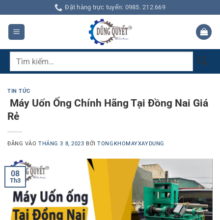
Bỏ
Đặt hàng trực tuyến: 0985. 212.669
qua
nội
dung
Tìm
kiếm:
TIN TỨC
Máy Uốn Ống Chính Hãng Tại Đồng Nai Giá
Rẻ
ĐĂNG VÀO
THÁNG 3 8, 2023
BỞI
TONGKHOMAYXAYDUNG
08
Th3