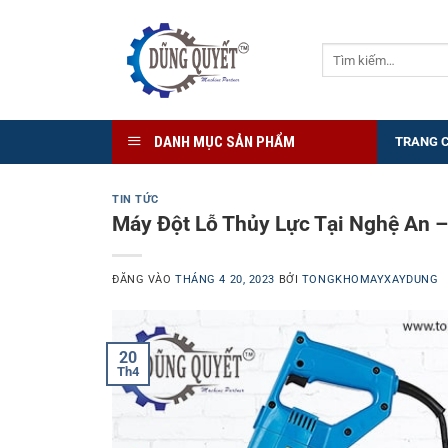
Bỏ
qua
Tìm
nội
kiếm:
dung
DANH MỤC SẢN PHẨM
TRANG 
TIN TỨC
Máy Đột Lỗ Thủy Lực Tại Nghệ An –
ĐĂNG VÀO
THÁNG 4 20, 2023
BỞI
TONGKHOMAYXAYDUNG
20
Th4