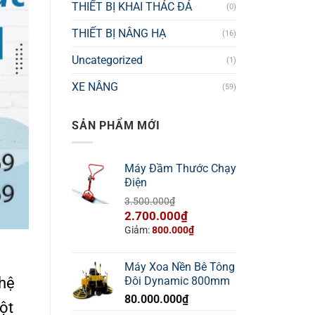
THIẾT BỊ KHAI THÁC ĐÁ
(0)
THIẾT BỊ NÂNG HẠ
(16)
Uncategorized
(1)
XE NÂNG
(59)
SẢN PHẨM MỚI
Máy Đầm Thước Chạy
Điện
3.500.000
₫
Giá
Giá
2.700.000
₫
gốc
hiện
Giảm:
800.000
₫
là:
tại
a
3.500.000₫.
là:
Máy Xoa Nền Bê Tông
2.700.000₫.
ghệ
Đôi Dynamic 800mm
80.000.000
₫
ột