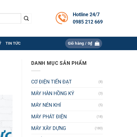
Hotline 24/7
0985 212 669
Ý
TIN TỨC
Giỏ hàng /
0
₫
DANH MỤC SẢN PHẨM
CƠ ĐIỆN TIẾN ĐẠT
(8)
MÁY HÀN HỒNG KÝ
(3)
MÁY NÉN KHÍ
(5)
MÁY PHÁT ĐIỆN
(18)
MÁY XÂY DỰNG
(180)