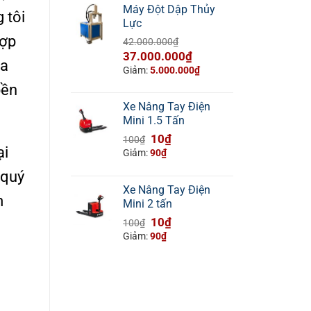
Máy Đột Dập Thủy
 tôi
Lực
hợp
42.000.000
₫
Giá
Giá
37.000.000
₫
a
gốc
hiện
Giảm:
5.000.000
₫
là:
tại
bền
42.000.000₫.
là:
Xe Nâng Tay Điện
37.000.000₫.
Mini 1.5 Tấn
Giá
Giá
10
₫
100
₫
ại
gốc
hiện
Giảm:
90
₫
là:
tại
 quý
100₫.
là:
Xe Nâng Tay Điện
10₫.
m
Mini 2 tấn
Giá
Giá
10
₫
100
₫
gốc
hiện
Giảm:
90
₫
là:
tại
100₫.
là:
10₫.