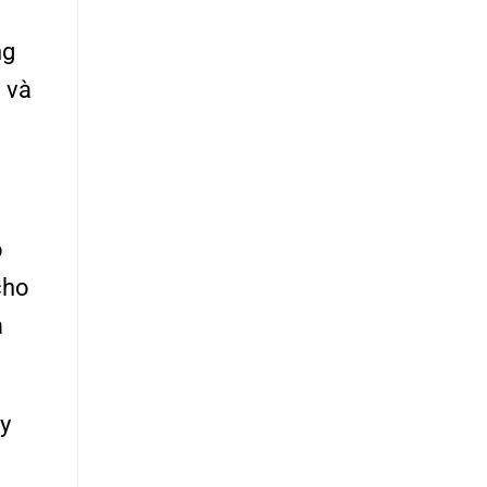
ng
 và
o
cho
a
ây