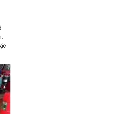
ỗ
n.
oặc