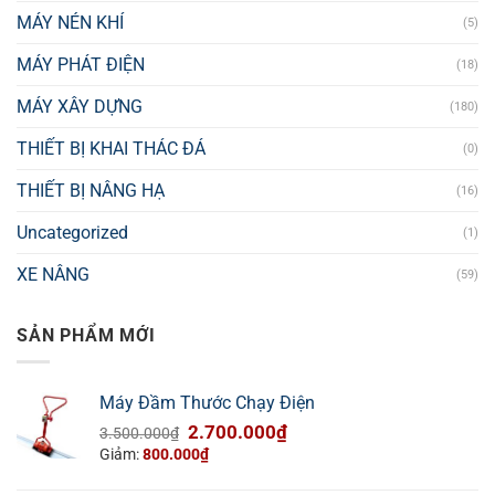
MÁY NÉN KHÍ
(5)
MÁY PHÁT ĐIỆN
(18)
MÁY XÂY DỰNG
(180)
THIẾT BỊ KHAI THÁC ĐÁ
(0)
THIẾT BỊ NÂNG HẠ
(16)
Uncategorized
(1)
XE NÂNG
(59)
SẢN PHẨM MỚI
Máy Đầm Thước Chạy Điện
Giá
Giá
2.700.000
₫
3.500.000
₫
gốc
hiện
Giảm:
800.000
₫
là:
tại