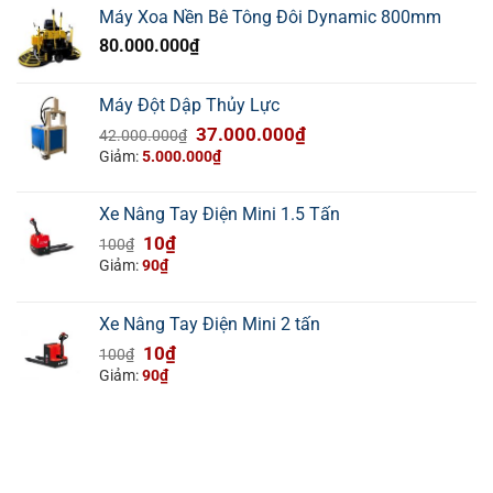
3.500.000₫.
là:
Máy Xoa Nền Bê Tông Đôi Dynamic 800mm
2.700.000₫.
80.000.000
₫
Máy Đột Dập Thủy Lực
Giá
Giá
37.000.000
₫
42.000.000
₫
gốc
hiện
Giảm:
5.000.000
₫
là:
tại
42.000.000₫.
là:
Xe Nâng Tay Điện Mini 1.5 Tấn
37.000.000₫.
Giá
Giá
10
₫
100
₫
gốc
hiện
Giảm:
90
₫
là:
tại
100₫.
là:
Xe Nâng Tay Điện Mini 2 tấn
10₫.
Giá
Giá
10
₫
100
₫
gốc
hiện
Giảm:
90
₫
là:
tại
100₫.
là:
10₫.