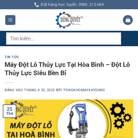
Bỏ
Đặt hàng trực tuyến: 0985. 212.669
qua
nội
dung
Tìm
kiếm:
TIN TỨC
Máy Đột Lỗ Thủy Lực Tại Hòa Bình – Đột Lỗ
Thủy Lực Siêu Bền Bỉ
ĐĂNG VÀO
THÁNG 4 25, 2023
BỞI
TONGKHOMAYXAYDUNG
25
Th4