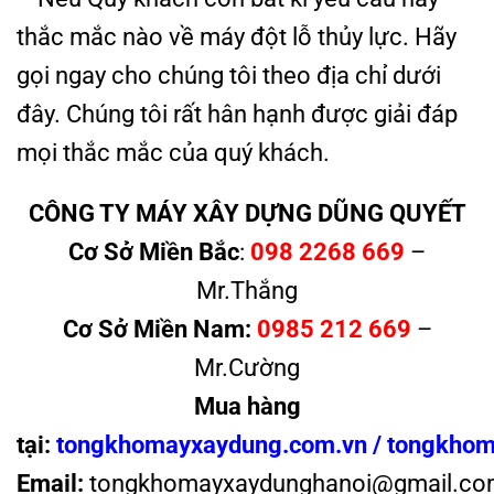
thắc mắc nào về máy đột lỗ thủy lực. Hãy
gọi ngay cho chúng tôi theo địa chỉ dưới
đây. Chúng tôi rất hân hạnh được giải đáp
mọi thắc mắc của quý khách.
CÔNG TY MÁY XÂY DỰNG DŨNG QUYẾT
Cơ Sở Miền Bắc
:
098 2268 669
–
Mr.Thắng
Cơ Sở Miền Nam:
0985 212 669
–
Mr.Cường
Mua hàng
tại:
tongkhomayxaydung.com.vn
/
tongkhom
Email:
tongkhomayxaydunghanoi@gmail.co