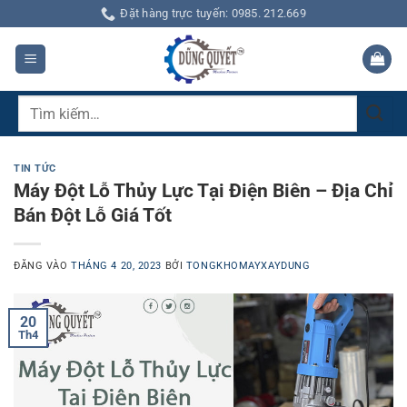
Bỏ
Đặt hàng trực tuyến: 0985. 212.669
qua
nội
dung
Tìm
kiếm:
TIN TỨC
Máy Đột Lỗ Thủy Lực Tại Điện Biên – Địa Chỉ
Bán Đột Lỗ Giá Tốt
ĐĂNG VÀO
THÁNG 4 20, 2023
BỞI
TONGKHOMAYXAYDUNG
20
Th4