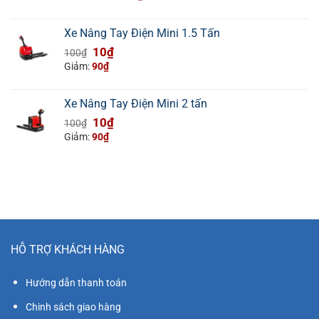
là:
tại
42.000.000₫.
là:
Xe Nâng Tay Điện Mini 1.5 Tấn
37.000.000₫.
Giá
Giá
10
₫
100
₫
gốc
hiện
Giảm:
90
₫
là:
tại
100₫.
là:
Xe Nâng Tay Điện Mini 2 tấn
10₫.
Giá
Giá
10
₫
100
₫
gốc
hiện
Giảm:
90
₫
là:
tại
100₫.
là:
10₫.
HỖ TRỢ KHÁCH HÀNG
Hướng dẫn thanh toán
Chinh sách giao hàng