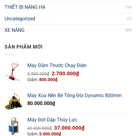
THIẾT BỊ NÂNG HẠ
(16)
Uncategorized
(1)
XE NÂNG
(59)
SẢN PHẨM MỚI
Máy Đầm Thước Chạy Điện
Giá
Giá
2.700.000
₫
3.500.000
₫
gốc
hiện
Giảm:
800.000
₫
là:
tại
3.500.000₫.
là:
Máy Xoa Nền Bê Tông Đôi Dynamic 800mm
2.700.000₫.
80.000.000
₫
Máy Đột Dập Thủy Lực
Giá
Giá
37.000.000
₫
42.000.000
₫
gốc
hiện
Giảm:
5.000.000
₫