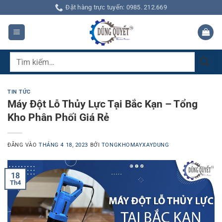
Bỏ
Đặt hàng trực tuyến: 0985. 212.669
qua
nội
dung
Tìm
kiếm:
TIN TỨC
Máy Đột Lỗ Thủy Lực Tại Bắc Kạn – Tổng
Kho Phân Phối Giá Rẻ
ĐĂNG VÀO
THÁNG 4 18, 2023
BỞI
TONGKHOMAYXAYDUNG
18
Th4