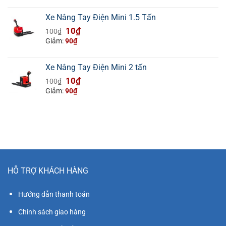
là:
tại
42.000.000₫.
là:
Xe Nâng Tay Điện Mini 1.5 Tấn
37.000.000₫.
Giá
Giá
10
₫
100
₫
gốc
hiện
Giảm:
90
₫
là:
tại
100₫.
là:
Xe Nâng Tay Điện Mini 2 tấn
10₫.
Giá
Giá
10
₫
100
₫
gốc
hiện
Giảm:
90
₫
là:
tại
100₫.
là:
10₫.
HỖ TRỢ KHÁCH HÀNG
Hướng dẫn thanh toán
Chinh sách giao hàng