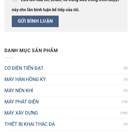
này cho lần bình luận kế tiếp của tôi.
DANH MỤC SẢN PHẨM
CƠ ĐIỆN TIẾN ĐẠT
(8)
MÁY HÀN HỒNG KÝ
(3)
MÁY NÉN KHÍ
(5)
MÁY PHÁT ĐIỆN
(18)
MÁY XÂY DỰNG
(180)
THIẾT BỊ KHAI THÁC ĐÁ
(0)