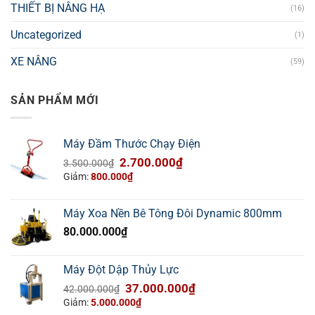
THIẾT BỊ NÂNG HẠ
(16)
Uncategorized
(1)
XE NÂNG
(59)
SẢN PHẨM MỚI
Máy Đầm Thước Chạy Điện
Giá
Giá
2.700.000
₫
3.500.000
₫
gốc
hiện
Giảm:
800.000
₫
là:
tại
3.500.000₫.
là:
Máy Xoa Nền Bê Tông Đôi Dynamic 800mm
2.700.000₫.
80.000.000
₫
Máy Đột Dập Thủy Lực
Giá
Giá
37.000.000
₫
42.000.000
₫
gốc
hiện
Giảm:
5.000.000
₫