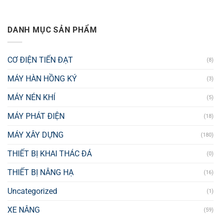
DANH MỤC SẢN PHẨM
CƠ ĐIỆN TIẾN ĐẠT
(8)
MÁY HÀN HỒNG KÝ
(3)
MÁY NÉN KHÍ
(5)
MÁY PHÁT ĐIỆN
(18)
MÁY XÂY DỰNG
(180)
THIẾT BỊ KHAI THÁC ĐÁ
(0)
THIẾT BỊ NÂNG HẠ
(16)
Uncategorized
(1)
XE NÂNG
(59)