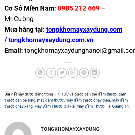
Cơ Sở Miền Nam:
0985 212 669
–
Mr.Cường
Mua hàng tại:
tongkhomayxaydung.com
/
tongkhomayxaydung.com.vn
Email:
tongkhomayxaydunghanoi@gmail.co
Bài viết này được đăng trong
TIN TỨC
và được gắn thẻ
đầm thước
,
đầm
thước cán bê tông
,
máy đầm thước
,
máy đầm thước chạy điện
,
máy đầm
thước chạy xăng
,
Máy Đầm Thước Giá Rẻ
,
Máy Đầm Thước Tại Quảng Trị
.
TONGKHOMAYXAYDUNG