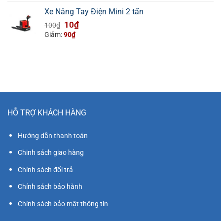
100₫.
là:
Xe Nâng Tay Điện Mini 2 tấn
10₫.
Giá
Giá
10
₫
100
₫
gốc
hiện
Giảm:
90
₫
là:
tại
100₫.
là:
10₫.
HỖ TRỢ KHÁCH HÀNG
Hướng dẫn thanh toán
Chinh sách giao hàng
Chính sách đổi trả
Chính sách bảo hành
Chính sách bảo mật thông tin