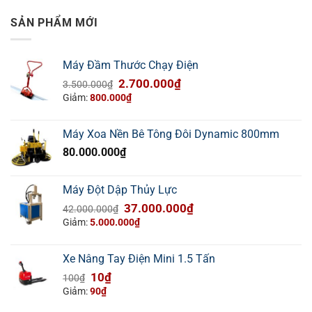
SẢN PHẨM MỚI
Máy Đầm Thước Chạy Điện
Giá
Giá
2.700.000
₫
3.500.000
₫
gốc
hiện
Giảm:
800.000
₫
là:
tại
3.500.000₫.
là:
Máy Xoa Nền Bê Tông Đôi Dynamic 800mm
2.700.000₫.
80.000.000
₫
Máy Đột Dập Thủy Lực
Giá
Giá
37.000.000
₫
42.000.000
₫
gốc
hiện
Giảm:
5.000.000
₫
là:
tại
42.000.000₫.
là:
Xe Nâng Tay Điện Mini 1.5 Tấn
37.000.000₫.
Giá
Giá
10
₫
100
₫
gốc
hiện
Giảm:
90
₫
là:
tại