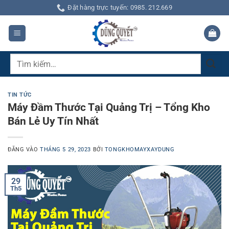
Bỏ
Đặt hàng trực tuyến: 0985. 212.669
qua
nội
dung
Tìm
kiếm:
TIN TỨC
Máy Đầm Thước Tại Quảng Trị – Tổng Kho
Bán Lẻ Uy Tín Nhất
ĐĂNG VÀO
THÁNG 5 29, 2023
BỞI
TONGKHOMAYXAYDUNG
29
Th5