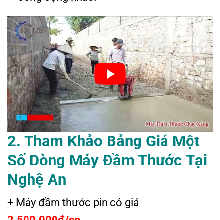
2. Tham Khảo Bảng Giá Một
Số Dòng M
áy
Đ
ầm
T
hước
Tại
Nghệ An
+ Máy đầm thước pin có giá
2.500.000đ/sp.