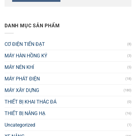
DANH MỤC SẢN PHẨM
CƠ ĐIỆN TIẾN ĐẠT
(8)
MÁY HÀN HỒNG KÝ
(3)
MÁY NÉN KHÍ
(5)
MÁY PHÁT ĐIỆN
(18)
MÁY XÂY DỰNG
(180)
THIẾT BỊ KHAI THÁC ĐÁ
(0)
THIẾT BỊ NÂNG HẠ
(16)
Uncategorized
(1)