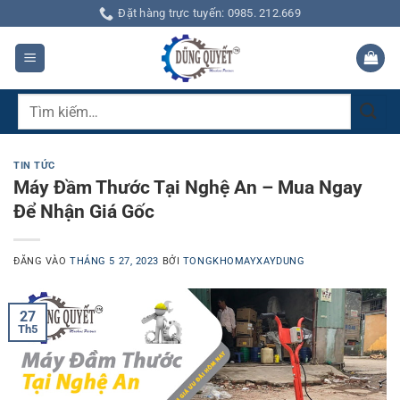
Bỏ
Đặt hàng trực tuyến: 0985. 212.669
qua
nội
dung
Tìm
kiếm:
TIN TỨC
Máy Đầm Thước Tại Nghệ An – Mua Ngay
Để Nhận Giá Gốc
ĐĂNG VÀO
THÁNG 5 27, 2023
BỞI
TONGKHOMAYXAYDUNG
27
Th5