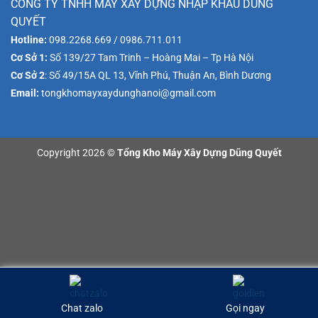
CÔNG TY TNHH MÁY XÂY DỰNG NHẬP KHẨU DŨNG
QUYẾT
Hotline:
098.2268.669 / 0986.711.011
Cơ Sở 1:
Số 139/27 Tam Trinh – Hoàng Mai – Tp Hà Nội
Cơ Sở 2
: Số 49/15A QL 13, Vĩnh Phú, Thuận An, Bình Dương
Email:
tongkhomayxaydunghanoi@gmail.com
Copyright 2026 ©
Tổng Kho Máy Xây Dựng Dũng Quyết
Chat zalo
Gọi ngay