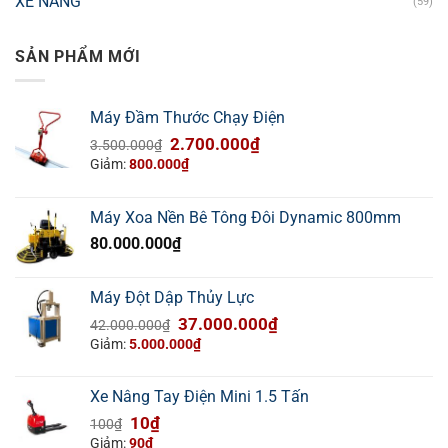
XE NÂNG
(59)
SẢN PHẨM MỚI
Máy Đầm Thước Chạy Điện
Giá
Giá
2.700.000
₫
3.500.000
₫
gốc
hiện
Giảm:
800.000
₫
là:
tại
3.500.000₫.
là:
Máy Xoa Nền Bê Tông Đôi Dynamic 800mm
2.700.000₫.
80.000.000
₫
Máy Đột Dập Thủy Lực
Giá
Giá
37.000.000
₫
42.000.000
₫
gốc
hiện
Giảm:
5.000.000
₫
là:
tại
42.000.000₫.
là:
Xe Nâng Tay Điện Mini 1.5 Tấn
37.000.000₫.
Giá
Giá
10
₫
100
₫
gốc
hiện
Giảm:
90
₫