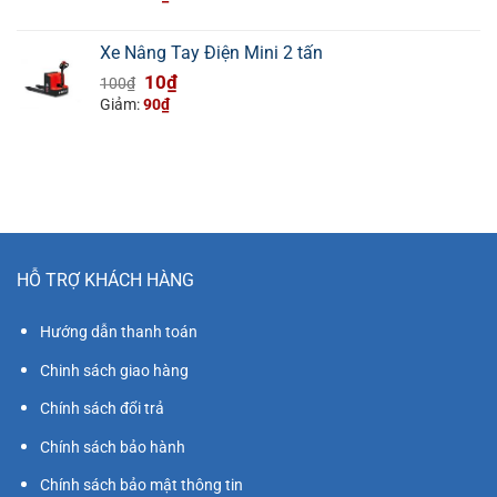
là:
tại
100₫.
là:
Xe Nâng Tay Điện Mini 2 tấn
10₫.
Giá
Giá
10
₫
100
₫
gốc
hiện
Giảm:
90
₫
là:
tại
100₫.
là:
10₫.
HỖ TRỢ KHÁCH HÀNG
Hướng dẫn thanh toán
Chinh sách giao hàng
Chính sách đổi trả
Chính sách bảo hành
Chính sách bảo mật thông tin