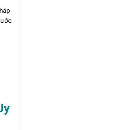
y
pháp
thước
Uy