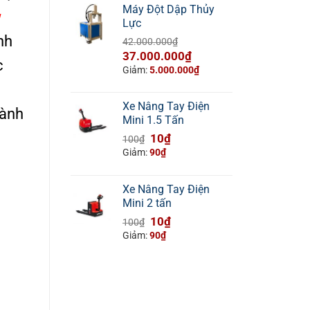
Máy Đột Dập Thủy
Lực
nh
42.000.000
₫
Giá
Giá
37.000.000
₫
c
gốc
hiện
Giảm:
5.000.000
₫
là:
tại
42.000.000₫.
là:
Xe Nâng Tay Điện
lành
37.000.000₫.
Mini 1.5 Tấn
Giá
Giá
10
₫
100
₫
gốc
hiện
Giảm:
90
₫
là:
tại
100₫.
là:
Xe Nâng Tay Điện
10₫.
Mini 2 tấn
Giá
Giá
10
₫
100
₫
gốc
hiện
Giảm:
90
₫
là:
tại
100₫.
là:
10₫.