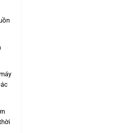
guồn
m
 máy
các
ơn
thời