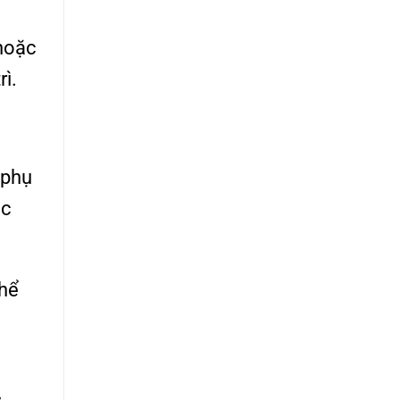
hoặc
rì.
 phụ
ạc
thể