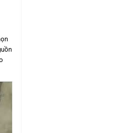
họn
nguồn
éo