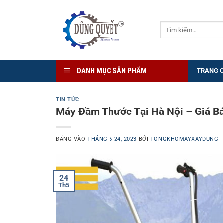
Bỏ
qua
Tìm
nội
kiếm:
dung
DANH MỤC SẢN PHẨM
TRANG 
TIN TỨC
Máy Đầm Thước Tại Hà Nội – Giá Bá
ĐĂNG VÀO
THÁNG 5 24, 2023
BỞI
TONGKHOMAYXAYDUNG
24
Th5