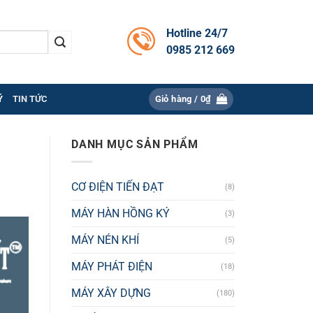
Hotline 24/7
0985 212 669
Ý
TIN TỨC
Giỏ hàng /
0
₫
DANH MỤC SẢN PHẨM
CƠ ĐIỆN TIẾN ĐẠT
(8)
MÁY HÀN HỒNG KÝ
(3)
MÁY NÉN KHÍ
(5)
MÁY PHÁT ĐIỆN
(18)
MÁY XÂY DỰNG
(180)