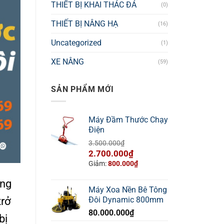
THIẾT BỊ KHAI THÁC ĐÁ
(0)
THIẾT BỊ NÂNG HẠ
(16)
Uncategorized
(1)
XE NÂNG
(59)
SẢN PHẨM MỚI
Máy Đầm Thước Chạy
Điện
3.500.000
₫
Giá
Giá
2.700.000
₫
gốc
hiện
Giảm:
800.000
₫
là:
tại
ụng
3.500.000₫.
là:
Máy Xoa Nền Bê Tông
2.700.000₫.
trở
Đôi Dynamic 800mm
80.000.000
₫
bị