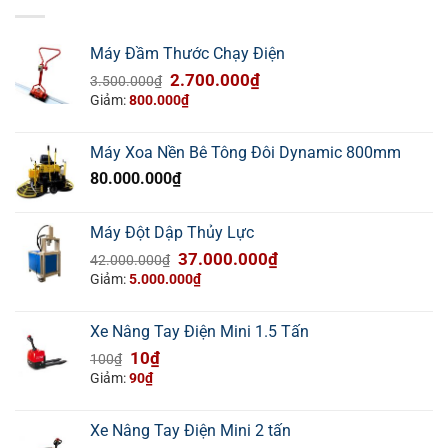
Máy Đầm Thước Chạy Điện
Giá
Giá
2.700.000
₫
3.500.000
₫
gốc
hiện
Giảm:
800.000
₫
là:
tại
3.500.000₫.
là:
Máy Xoa Nền Bê Tông Đôi Dynamic 800mm
2.700.000₫.
80.000.000
₫
Máy Đột Dập Thủy Lực
Giá
Giá
37.000.000
₫
42.000.000
₫
gốc
hiện
Giảm:
5.000.000
₫
là:
tại
42.000.000₫.
là:
Xe Nâng Tay Điện Mini 1.5 Tấn
37.000.000₫.
Giá
Giá
10
₫
100
₫
gốc
hiện
Giảm:
90
₫
là:
tại
100₫.
là:
Xe Nâng Tay Điện Mini 2 tấn
10₫.