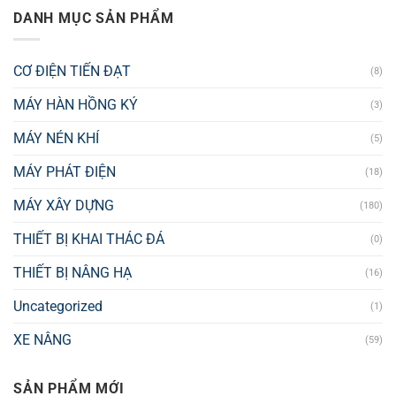
DANH MỤC SẢN PHẨM
CƠ ĐIỆN TIẾN ĐẠT
(8)
MÁY HÀN HỒNG KÝ
(3)
MÁY NÉN KHÍ
(5)
MÁY PHÁT ĐIỆN
(18)
MÁY XÂY DỰNG
(180)
THIẾT BỊ KHAI THÁC ĐÁ
(0)
THIẾT BỊ NÂNG HẠ
(16)
Uncategorized
(1)
XE NÂNG
(59)
SẢN PHẨM MỚI