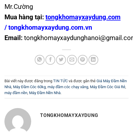
Mr.Cường
Mua hàng tại:
tongkhomayxaydung.com
/
tongkhomayxaydung.com.vn
Email:
tongkhomayxaydunghanoi@gmail.co
Bài viết này được đăng trong
TIN TỨC
và được gắn thẻ
Giá Máy Đầm Nền
Nhà
,
Máy Đầm Cóc 60kg
,
máy đầm cóc chạy xăng
,
Máy Đầm Cóc Giá Rẻ
,
máy đầm nền
,
Máy Đầm Nền Nhà
.
TONGKHOMAYXAYDUNG