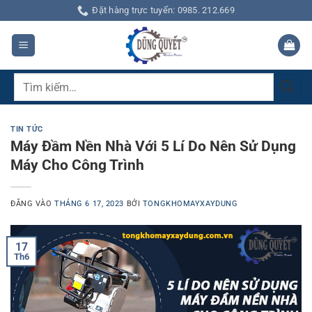
Bỏ
Đặt hàng trực tuyến: 0985. 212.669
qua
nội
dung
Tìm
kiếm:
TIN TỨC
Máy Đầm Nền Nhà Với 5 Lí Do Nên Sử Dụng
Máy Cho Công Trình
ĐĂNG VÀO
THÁNG 6 17, 2023
BỞI
TONGKHOMAYXAYDUNG
17
Th6