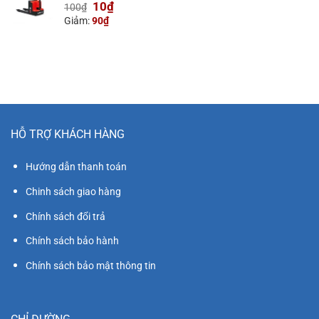
Giá
Giá
10
₫
100
₫
gốc
hiện
Giảm:
90
₫
là:
tại
100₫.
là:
10₫.
HỖ TRỢ KHÁCH HÀNG
Hướng dẫn thanh toán
Chinh sách giao hàng
Chính sách đổi trả
Chính sách bảo hành
Chính sách bảo mật thông tin