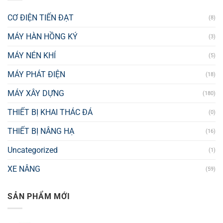
CƠ ĐIỆN TIẾN ĐẠT
(8)
MÁY HÀN HỒNG KÝ
(3)
MÁY NÉN KHÍ
(5)
MÁY PHÁT ĐIỆN
(18)
MÁY XÂY DỰNG
(180)
THIẾT BỊ KHAI THÁC ĐÁ
(0)
THIẾT BỊ NÂNG HẠ
(16)
Uncategorized
(1)
XE NÂNG
(59)
SẢN PHẨM MỚI