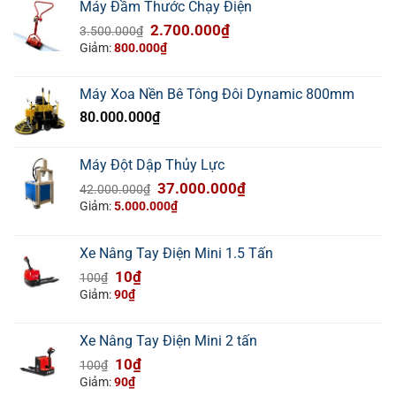
Máy Đầm Thước Chạy Điện
Giá
Giá
2.700.000
₫
3.500.000
₫
gốc
hiện
Giảm:
800.000
₫
là:
tại
3.500.000₫.
là:
Máy Xoa Nền Bê Tông Đôi Dynamic 800mm
2.700.000₫.
80.000.000
₫
Máy Đột Dập Thủy Lực
Giá
Giá
37.000.000
₫
42.000.000
₫
gốc
hiện
Giảm:
5.000.000
₫
là:
tại
42.000.000₫.
là:
Xe Nâng Tay Điện Mini 1.5 Tấn
37.000.000₫.
Giá
Giá
10
₫
100
₫
gốc
hiện
Giảm:
90
₫
là:
tại
100₫.
là:
Xe Nâng Tay Điện Mini 2 tấn
10₫.
Giá
Giá
10
₫
100
₫
gốc
hiện
Giảm:
90
₫