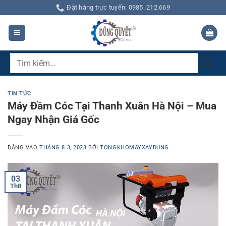
Bỏ
Đặt hàng trực tuyến: 0985. 212.669
qua
nội
dung
Tìm
kiếm:
TIN TỨC
Máy Đầm Cóc Tại Thanh Xuân Hà Nội – Mua
Ngay Nhận Giá Gốc
ĐĂNG VÀO
THÁNG 8 3, 2023
BỞI
TONGKHOMAYXAYDUNG
03
Th8