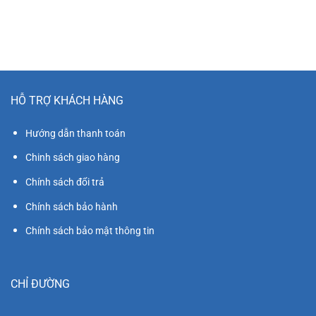
là:
tại
100₫.
là:
10₫.
HỖ TRỢ KHÁCH HÀNG
Hướng dẫn thanh toán
Chinh sách giao hàng
Chính sách đổi trả
Chính sách bảo hành
Chính sách bảo mật thông tin
CHỈ ĐƯỜNG