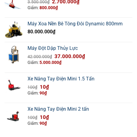
Giá
Giá
2.700.000
₫
3.500.000
₫
gốc
hiện
Giảm:
800.000
₫
là:
tại
3.500.000₫.
là:
Máy Xoa Nền Bê Tông Đôi Dynamic 800mm
2.700.000₫.
80.000.000
₫
Máy Đột Dập Thủy Lực
Giá
Giá
37.000.000
₫
42.000.000
₫
gốc
hiện
Giảm:
5.000.000
₫
là:
tại
42.000.000₫.
là:
Xe Nâng Tay Điện Mini 1.5 Tấn
37.000.000₫.
Giá
Giá
10
₫
100
₫
gốc
hiện
Giảm:
90
₫
là:
tại
100₫.
là:
Xe Nâng Tay Điện Mini 2 tấn
10₫.
Giá
Giá
10
₫
100
₫
gốc
hiện
Giảm:
90
₫
là:
tại
100₫.
là: