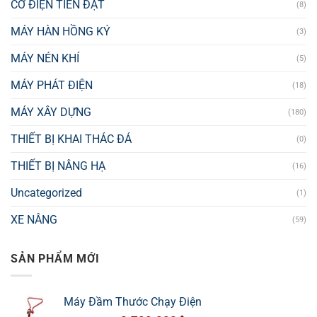
CƠ ĐIỆN TIẾN ĐẠT
(8)
MÁY HÀN HỒNG KÝ
(3)
MÁY NÉN KHÍ
(5)
MÁY PHÁT ĐIỆN
(18)
MÁY XÂY DỰNG
(180)
THIẾT BỊ KHAI THÁC ĐÁ
(0)
THIẾT BỊ NÂNG HẠ
(16)
Uncategorized
(1)
XE NÂNG
(59)
SẢN PHẨM MỚI
Máy Đầm Thước Chạy Điện