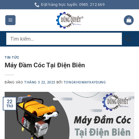
Bỏ
Đặt hàng trực tuyến: 0985. 212.669
qua
nội
dung
Tìm
kiếm:
TIN TỨC
Máy Đầm Cóc Tại Điện Biên
ĐĂNG VÀO
THÁNG 3 22, 2023
BỞI
TONGKHOMAYXAYDUNG
22
Th3