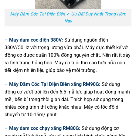
Máy Đầm Cóc Tại Điện Biên ✔ Ưu Đãi Duy Nhất Trong Hôm
Nay
–
May dam coc điện 380V:
Sử dụng nguồn điện
380V/50Hz với trọng lượng vừa phải. Máy đực thiết kế vớ
động cơ được quấn 100% đồng nguyên chất. Nên rất ít xảy
ra tình trạng hỏng hóc. Máy có tuổi thọ cao hơn nữa còn
tiết kiệm nhiên liệụ giúp bảo vệ môi trường.
–
Máy Đầm Cóc Tại Điện Biên xăng RM90G:
Sử dụng
động cơ vượt trội lên đến 6.5 mã lực giúp hoạt đông mạnh
mẽ , bển bỉ trong thời gian dài. Thích hợp sử dụng trong
nhiều công trình thi công khác nhau. Máy có tốc độ di
chuyển từ 10-15m/ phút.
–
May dam coc chạy xăng RM80G:
Sử dụng động cơ
mạnh mẽ là 6.5 mã lực với dung tích bình chứa xăng lớn.