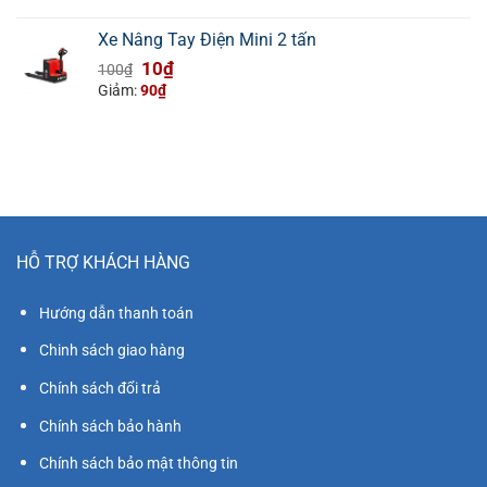
là:
tại
100₫.
là:
Xe Nâng Tay Điện Mini 2 tấn
10₫.
Giá
Giá
10
₫
100
₫
gốc
hiện
Giảm:
90
₫
là:
tại
100₫.
là:
10₫.
HỖ TRỢ KHÁCH HÀNG
Hướng dẫn thanh toán
Chinh sách giao hàng
Chính sách đổi trả
Chính sách bảo hành
Chính sách bảo mật thông tin