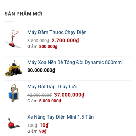
SẢN PHẨM MỚI
Máy Đầm Thước Chạy Điện
Giá
Giá
2.700.000
₫
3.500.000
₫
gốc
hiện
Giảm:
800.000
₫
là:
tại
3.500.000₫.
là:
Máy Xoa Nền Bê Tông Đôi Dynamic 800mm
2.700.000₫.
80.000.000
₫
Máy Đột Dập Thủy Lực
Giá
Giá
37.000.000
₫
42.000.000
₫
gốc
hiện
Giảm:
5.000.000
₫
là:
tại
42.000.000₫.
là:
Xe Nâng Tay Điện Mini 1.5 Tấn
37.000.000₫.
Giá
Giá
10
₫
100
₫
gốc
hiện
Giảm:
90
₫