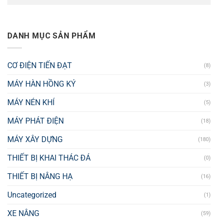
DANH MỤC SẢN PHẨM
CƠ ĐIỆN TIẾN ĐẠT
(8)
MÁY HÀN HỒNG KÝ
(3)
MÁY NÉN KHÍ
(5)
MÁY PHÁT ĐIỆN
(18)
MÁY XÂY DỰNG
(180)
THIẾT BỊ KHAI THÁC ĐÁ
(0)
THIẾT BỊ NÂNG HẠ
(16)
Uncategorized
(1)
XE NÂNG
(59)