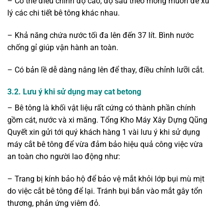
– Có thể điều chỉnh độ cao, độ sâu theo mong muốn để xử
lý các chi tiết bê tông khác nhau.
– Khả năng chứa nước tối đa lên đến 37 lít. Bình nước
chống gỉ giúp vận hành an toàn.
– Có bản lề dễ dàng nâng lên để thay, điều chỉnh lưỡi cắt.
3.2. Lưu ý khi sử dụng may cat betong
– Bê tông là khối vật liệu rất cứng có thành phần chính
gồm cát, nước và xi măng. Tổng Kho Máy Xây Dựng Qũng
Quyết xin gửi tới quý khách hàng 1 vài lưu ý khi sử dụng
máy cắt bê tông để vừa đảm bảo hiệu quả công việc vừa
an toàn cho người lao động như:
– Trang bị kính bảo hộ để bảo vệ mắt khỏi lớp bụi mù mịt
do việc cắt bê tông để lại. Tránh bụi bắn vào mắt gây tổn
thương, phản ứng viêm đỏ.