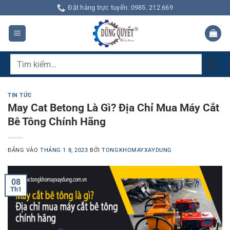
Bỏ
Đặt hàng trực tuyến: 0985. 212.669
qua
nội
dung
Tìm
kiếm:
TIN TỨC
May Cat Betong Là Gì? Địa Chỉ Mua Máy Cắt
Bê Tông Chính Hãng
ĐĂNG VÀO
THÁNG 1 8, 2023
BỞI
TONGKHOMAYXAYDUNG
08
Th1