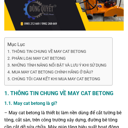
Mục Lục
1. THÔNG TIN CHUNG VỀ MAY CAT BETONG
2. PHÂN LOẠI MAY CAT BETONG
3. NHỮNG TÍNH NĂNG NỔI BẬT VÀ LƯU Ý KHI SỬ DỤNG
4. MUA MAY CAT BETONG CHÍNH HÃNG Ở ĐÂU?
5. CHÚNG TÔI CAM KẾT KHI MUA MAY CAT BETONG
1. THÔNG TIN CHUNG VỀ MAY CAT BETONG
1.1. May cat betong là gì?
– May cat betong là thiết bị làm nền dùng để cắt tường bê
tông, cắt sàn, trên công trường xây dựng, đường bê tông
cần cắt dỡ sửa chữa. Máy giúp tăng hiệu suất hoạt động,