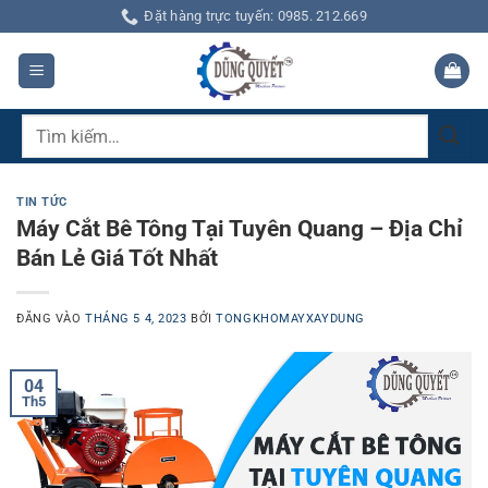
Bỏ
Đặt hàng trực tuyến: 0985. 212.669
qua
nội
dung
Tìm
kiếm:
TIN TỨC
Máy Cắt Bê Tông Tại Tuyên Quang – Địa Chỉ
Bán Lẻ Giá Tốt Nhất
ĐĂNG VÀO
THÁNG 5 4, 2023
BỞI
TONGKHOMAYXAYDUNG
04
Th5