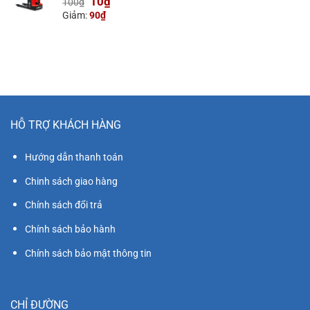
Giá
Giá
10
₫
100
₫
gốc
hiện
Giảm:
90
₫
là:
tại
100₫.
là:
10₫.
HỖ TRỢ KHÁCH HÀNG
Hướng dẫn thanh toán
Chinh sách giao hàng
Chính sách đổi trả
Chính sách bảo hành
Chính sách bảo mật thông tin
CHỈ ĐƯỜNG