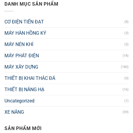
DANH MỤC SẢN PHẨM
CƠ ĐIỆN TIẾN ĐẠT
(8)
MÁY HÀN HỒNG KÝ
(3)
MÁY NÉN KHÍ
(5)
MÁY PHÁT ĐIỆN
(18)
MÁY XÂY DỰNG
(180)
THIẾT BỊ KHAI THÁC ĐÁ
(0)
THIẾT BỊ NÂNG HẠ
(16)
Uncategorized
(1)
XE NÂNG
(59)
SẢN PHẨM MỚI