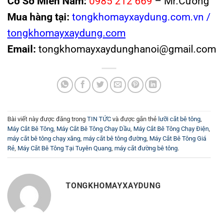
Cơ Sở Miền Nam:
0985 212 669
– Mr.Cường
Mua hàng tại:
tongkhomayxaydung.com.vn /
tongkhomayxaydung.com
Email:
tongkhomayxaydunghanoi@gmail.com
Bài viết này được đăng trong
TIN TỨC
và được gắn thẻ
lưỡi cắt bê tông
,
Máy Cắt Bê Tông
,
Máy Cắt Bê Tông Chạy Dầu
,
Máy Cắt Bê Tông Chạy Điện
,
máy cắt bê tông chạy xăng
,
máy cắt bê tông đường
,
Máy Cắt Bê Tông Giá
Rẻ
,
Máy Cắt Bê Tông Tại Tuyên Quang
,
máy cắt đường bê tông
.
TONGKHOMAYXAYDUNG