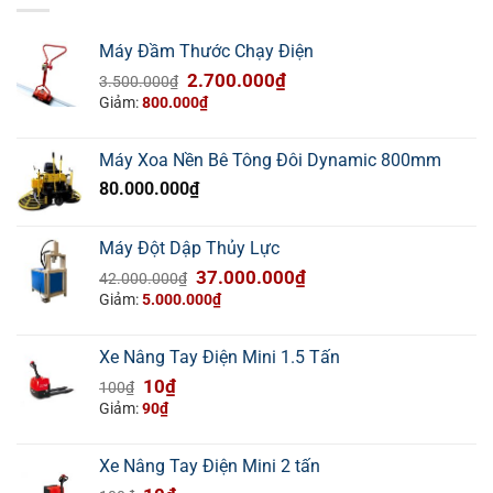
Máy Đầm Thước Chạy Điện
Giá
Giá
2.700.000
₫
3.500.000
₫
gốc
hiện
Giảm:
800.000
₫
là:
tại
3.500.000₫.
là:
Máy Xoa Nền Bê Tông Đôi Dynamic 800mm
2.700.000₫.
80.000.000
₫
Máy Đột Dập Thủy Lực
Giá
Giá
37.000.000
₫
42.000.000
₫
gốc
hiện
Giảm:
5.000.000
₫
là:
tại
42.000.000₫.
là:
Xe Nâng Tay Điện Mini 1.5 Tấn
37.000.000₫.
Giá
Giá
10
₫
100
₫
gốc
hiện
Giảm:
90
₫
là:
tại
100₫.
là:
Xe Nâng Tay Điện Mini 2 tấn
10₫.