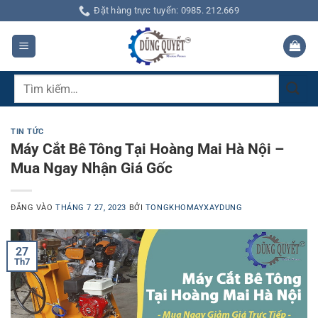
Bỏ
Đặt hàng trực tuyến: 0985. 212.669
qua
nội
dung
Tìm
kiếm:
TIN TỨC
Máy Cắt Bê Tông Tại Hoàng Mai Hà Nội –
Mua Ngay Nhận Giá Gốc
ĐĂNG VÀO
THÁNG 7 27, 2023
BỞI
TONGKHOMAYXAYDUNG
27
Th7