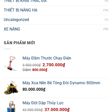
THIẾT BỊ KHAI THÁC ĐÁ
(0)
THIẾT BỊ NÂNG HẠ
(16)
Uncategorized
(1)
XE NÂNG
(59)
SẢN PHẨM MỚI
Máy Đầm Thước Chạy Điện
Giá
Giá
2.700.000
₫
3.500.000
₫
gốc
hiện
Giảm:
800.000
₫
là:
tại
3.500.000₫.
là:
Máy Xoa Nền Bê Tông Đôi Dynamic 800mm
2.700.000₫.
80.000.000
₫
Máy Đột Dập Thủy Lực
Giá
Giá
37.000.000
₫
42.000.000
₫