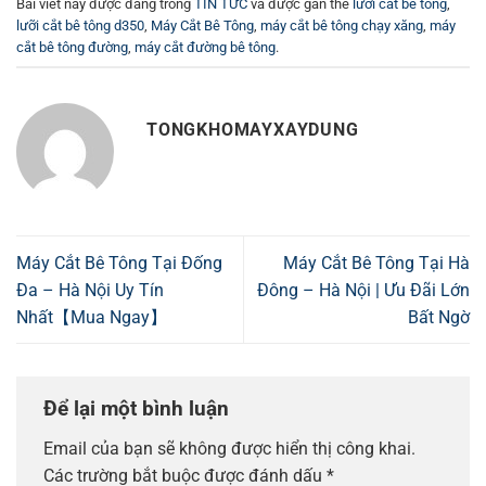
Bài viết này được đăng trong
TIN TỨC
và được gắn thẻ
lưỡi cắt bê tông
,
lưỡi cắt bê tông d350
,
Máy Cắt Bê Tông
,
máy cắt bê tông chạy xăng
,
máy
cắt bê tông đường
,
máy cắt đường bê tông
.
TONGKHOMAYXAYDUNG
Máy Cắt Bê Tông Tại Đống
Máy Cắt Bê Tông Tại Hà
Đa – Hà Nội Uy Tín
Đông – Hà Nội | Ưu Đãi Lớn
Nhất【Mua Ngay】
Bất Ngờ
Để lại một bình luận
Email của bạn sẽ không được hiển thị công khai.
Các trường bắt buộc được đánh dấu
*