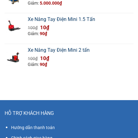
gốc
hiện
Giảm:
5.000.000
₫
là:
tại
42.000.000₫.
là:
Xe Nâng Tay Điện Mini 1.5 Tấn
37.000.000₫.
Giá
Giá
10
₫
100
₫
gốc
hiện
Giảm:
90
₫
là:
tại
100₫.
là:
Xe Nâng Tay Điện Mini 2 tấn
10₫.
Giá
Giá
10
₫
100
₫
gốc
hiện
Giảm:
90
₫
là:
tại
100₫.
là:
10₫.
HỖ TRỢ KHÁCH HÀNG
Hướng dẫn thanh toán