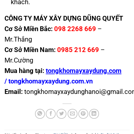
khách.
CÔNG TY MÁY XÂY DỰNG DŨNG QUYẾT
Cơ Sở Miền Bắc:
098 2268 669
–
Mr.Thắng
Cơ Sở Miền Nam:
0985 212 669
–
Mr.Cường
Mua hàng tại:
tongkhomayxaydung.com
/
tongkhomayxaydung.com.vn
Email:
tongkhomayxaydunghanoi@gmail.co