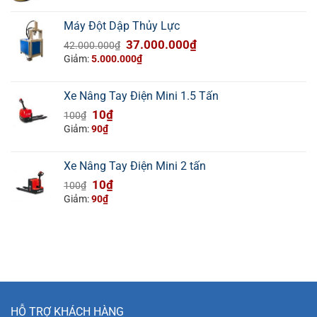
Máy Đột Dập Thủy Lực
Giá
Giá
37.000.000
₫
42.000.000
₫
gốc
hiện
Giảm:
5.000.000
₫
là:
tại
42.000.000₫.
là:
Xe Nâng Tay Điện Mini 1.5 Tấn
37.000.000₫.
Giá
Giá
10
₫
100
₫
gốc
hiện
Giảm:
90
₫
là:
tại
100₫.
là:
Xe Nâng Tay Điện Mini 2 tấn
10₫.
Giá
Giá
10
₫
100
₫
gốc
hiện
Giảm:
90
₫
là:
tại
100₫.
là:
10₫.
HỖ TRỢ KHÁCH HÀNG