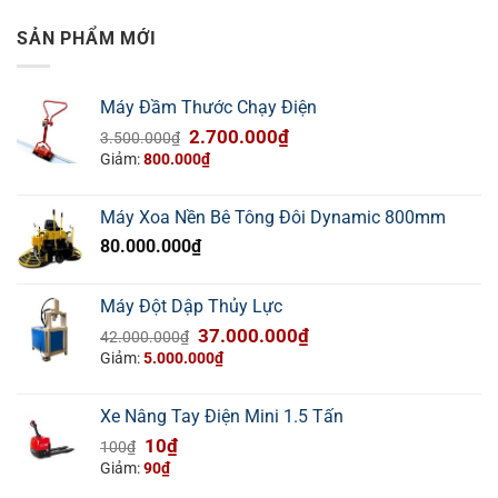
SẢN PHẨM MỚI
Máy Đầm Thước Chạy Điện
Giá
Giá
2.700.000
₫
3.500.000
₫
gốc
hiện
Giảm:
800.000
₫
là:
tại
3.500.000₫.
là:
Máy Xoa Nền Bê Tông Đôi Dynamic 800mm
2.700.000₫.
80.000.000
₫
Máy Đột Dập Thủy Lực
Giá
Giá
37.000.000
₫
42.000.000
₫
gốc
hiện
Giảm:
5.000.000
₫
là:
tại
42.000.000₫.
là:
Xe Nâng Tay Điện Mini 1.5 Tấn
37.000.000₫.
Giá
Giá
10
₫
100
₫
gốc
hiện
Giảm:
90
₫
là:
tại