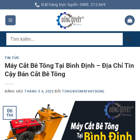
Bỏ
Đặt hàng trực tuyến: 0985. 212.669
qua
nội
dung
Tìm
kiếm:
TIN TỨC
Máy Cắt Bê Tông Tại Bình Định – Địa Chỉ Tin
Cậy Bán Cắt Bê Tông
ĐĂNG VÀO
THÁNG 5 6, 2023
BỞI
TONGKHOMAYXAYDUNG
06
Th5