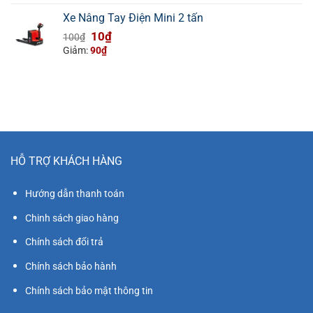
100₫.
là:
Xe Nâng Tay Điện Mini 2 tấn
10₫.
Giá
Giá
10
₫
100
₫
gốc
hiện
Giảm:
90
₫
là:
tại
100₫.
là:
10₫.
HỖ TRỢ KHÁCH HÀNG
Hướng dẫn thanh toán
Chinh sách giao hàng
Chính sách đổi trả
Chính sách bảo hành
Chính sách bảo mật thông tin