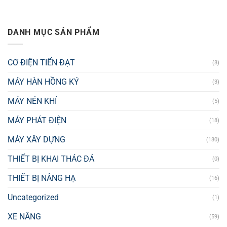
DANH MỤC SẢN PHẨM
CƠ ĐIỆN TIẾN ĐẠT
(8)
MÁY HÀN HỒNG KÝ
(3)
MÁY NÉN KHÍ
(5)
MÁY PHÁT ĐIỆN
(18)
MÁY XÂY DỰNG
(180)
THIẾT BỊ KHAI THÁC ĐÁ
(0)
THIẾT BỊ NÂNG HẠ
(16)
Uncategorized
(1)
XE NÂNG
(59)