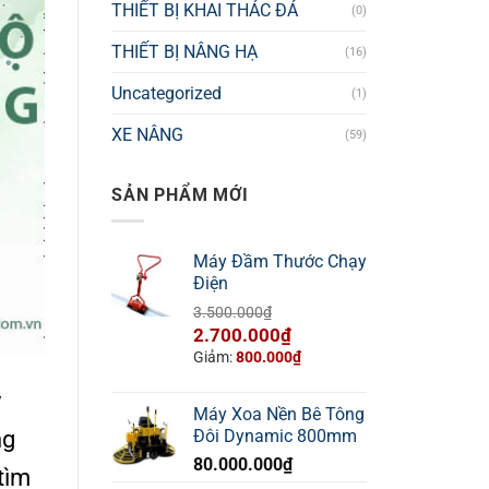
THIẾT BỊ KHAI THÁC ĐÁ
(0)
THIẾT BỊ NÂNG HẠ
(16)
Uncategorized
(1)
XE NÂNG
(59)
SẢN PHẨM MỚI
Máy Đầm Thước Chạy
Điện
3.500.000
₫
Giá
Giá
2.700.000
₫
gốc
hiện
Giảm:
800.000
₫
là:
tại
y
3.500.000₫.
là:
Máy Xoa Nền Bê Tông
2.700.000₫.
ng
Đôi Dynamic 800mm
80.000.000
₫
tìm