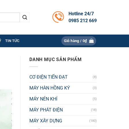
Hotline 24/7
0985 212 669
Ý
TIN TỨC
Giỏ hàng /
0
₫
DANH MỤC SẢN PHẨM
CƠ ĐIỆN TIẾN ĐẠT
(8)
MÁY HÀN HỒNG KÝ
(3)
MÁY NÉN KHÍ
(5)
MÁY PHÁT ĐIỆN
(18)
MÁY XÂY DỰNG
(180)