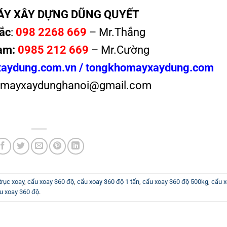
ÁY XÂY DỰNG DŨNG QUYẾT
ắc
:
098 2268 669
– Mr.Thắng
am:
0985 212 669
– Mr.Cường
aydung.com.vn /
tongkhomayxaydung.com
mayxaydunghanoi@gmail.com
trục xoay
,
cẩu xoay 360 độ
,
cẩu xoay 360 độ 1 tấn
,
cẩu xoay 360 độ 500kg
,
cẩu 
u xoay 360 độ
.