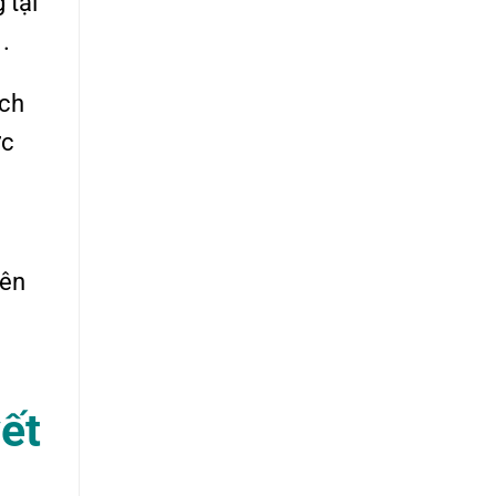
 tại
.
ách
ợc
yên
ết