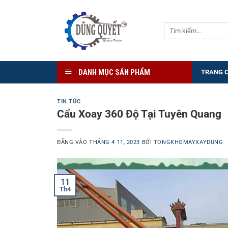
Bỏ
qua
Tìm
nội
kiếm:
dung
DANH MỤC SẢN PHẨM
TRANG 
TIN TỨC
Cẩu Xoay 360 Độ Tại Tuyên Quang
ĐĂNG VÀO
THÁNG 4 11, 2023
BỞI
TONGKHOMAYXAYDUNG
11
Th4