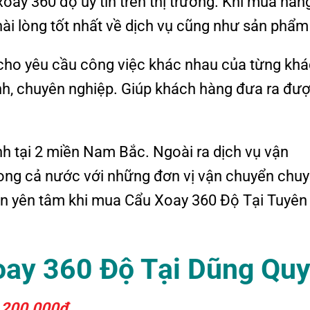
oay 360 độ uy tín trên thị trường. Khi mua hàng
ài lòng tốt nhất về dịch vụ cũng như sản phẩm 
 cho yêu cầu công việc khác nhau của từng kh
ình, chuyên nghiệp. Giúp khách hàng đưa ra đư
ính tại 2 miền Nam Bắc. Ngoài ra dịch vụ vận
rong cả nước với những đơn vị vận chuyển chu
àn yên tâm khi mua Cẩu Xoay 360 Độ Tại Tuyên
oay 360 Độ Tại Dũng Quy
.200.000₫