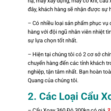
hạ, máy xây dựng, máy cơ khí, cẩu x
đây, khách hàng sẽ nhận được sự h
– Có nhiều loại sản phẩm phục vụ
hàng với đội ngũ nhân viên nhiệt t
sự lựa chọn tốt nhất.
– Hiện tại chúng tôi có 2 cơ sở ch
chuyển hàng đến các tỉnh khách t
nghiệp, tận tâm nhất. Bạn hoàn to
Quang của chúng tôi.
2. Các Loại Cẩu X
– Cẩu Xoay 360 Độ 300kg có giá
3