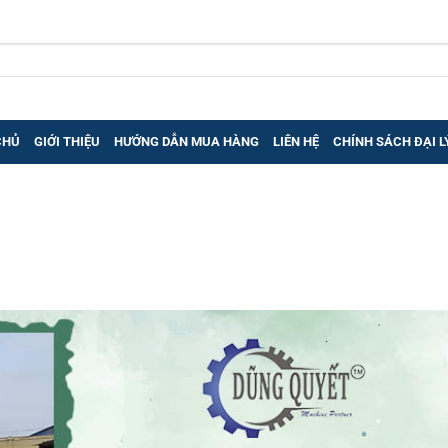
CHỦ
GIỚI THIỆU
HƯỚNG DẪN MUA HÀNG
LIÊN HỆ
CHÍNH SÁCH ĐẠI L