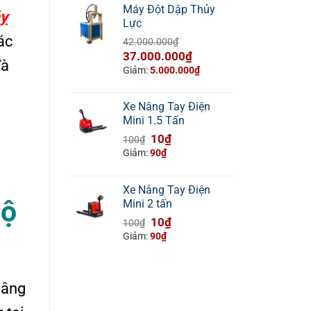
Máy Đột Dập Thủy
y
Lực
ác
42.000.000
₫
Giá
Giá
37.000.000
₫
Và
gốc
hiện
Giảm:
5.000.000
₫
là:
tại
42.000.000₫.
là:
Xe Nâng Tay Điện
37.000.000₫.
Mini 1.5 Tấn
Giá
Giá
10
₫
100
₫
gốc
hiện
Giảm:
90
₫
là:
tại
100₫.
là:
Xe Nâng Tay Điện
10₫.
Độ
Mini 2 tấn
Giá
Giá
10
₫
100
₫
gốc
hiện
Giảm:
90
₫
là:
tại
100₫.
là:
10₫.
nâng