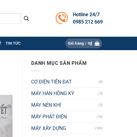
Hotline 24/7
0985 212 669
Ý
TIN TỨC
Giỏ hàng /
0
₫
DANH MỤC SẢN PHẨM
CƠ ĐIỆN TIẾN ĐẠT
(8)
MÁY HÀN HỒNG KÝ
(3)
MÁY NÉN KHÍ
(5)
MÁY PHÁT ĐIỆN
(18)
MÁY XÂY DỰNG
(180)