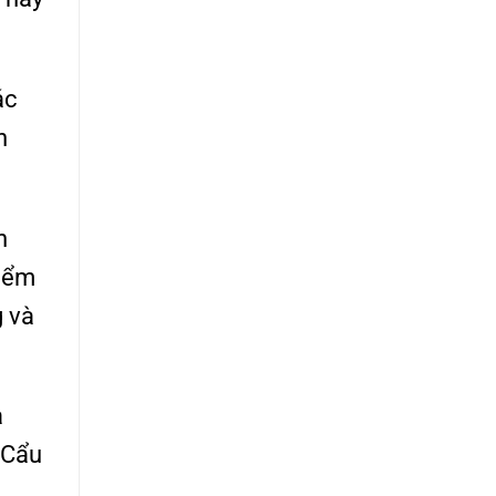
ác
h
n
Điểm
g và
à
 Cẩu