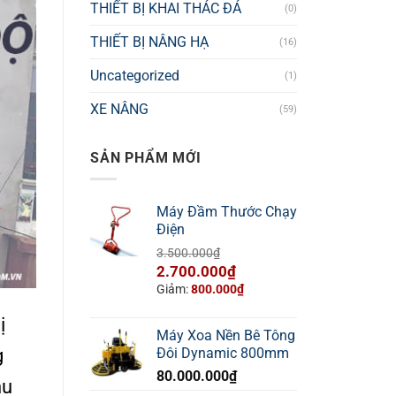
THIẾT BỊ KHAI THÁC ĐÁ
(0)
THIẾT BỊ NÂNG HẠ
(16)
Uncategorized
(1)
XE NÂNG
(59)
SẢN PHẨM MỚI
Máy Đầm Thước Chạy
Điện
3.500.000
₫
Giá
Giá
2.700.000
₫
gốc
hiện
Giảm:
800.000
₫
là:
tại
ị
3.500.000₫.
là:
Máy Xoa Nền Bê Tông
2.700.000₫.
g
Đôi Dynamic 800mm
80.000.000
₫
hu