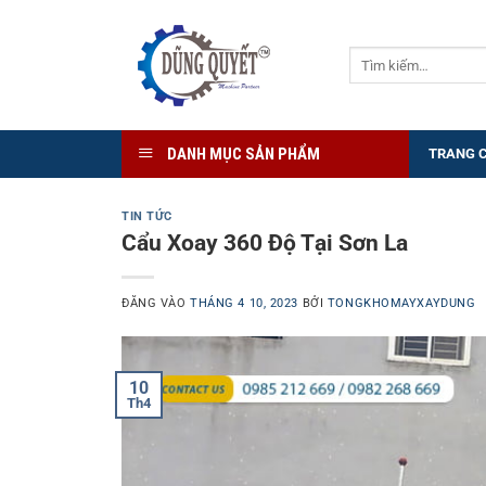
Bỏ
qua
Tìm
nội
kiếm:
dung
DANH MỤC SẢN PHẨM
TRANG 
TIN TỨC
Cẩu Xoay 360 Độ Tại Sơn La
ĐĂNG VÀO
THÁNG 4 10, 2023
BỞI
TONGKHOMAYXAYDUNG
10
Th4