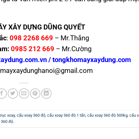
ÁY XÂY DỰNG DŨNG QUYẾT
ắc
:
098 2268 669
– Mr.Thắng
am:
0985 212 669
– Mr.Cường
aydung.com.vn
/
tongkhomayxaydung.com
mayxaydunghanoi@gmail.com
trục xoay
,
cẩu xoay 360 độ
,
cẩu xoay 360 độ 1 tấn
,
cẩu xoay 360 độ 500kg
,
cẩu 
 360 độ
.