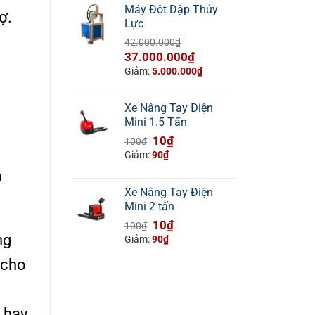
Máy Đột Dập Thủy
ợ.
Lực
42.000.000
₫
Giá
Giá
37.000.000
₫
gốc
hiện
Giảm:
5.000.000
₫
là:
tại
42.000.000₫.
là:
Xe Nâng Tay Điện
37.000.000₫.
Mini 1.5 Tấn
Giá
Giá
10
₫
100
₫
gốc
hiện
Giảm:
90
₫
là:
tại
à
100₫.
là:
Xe Nâng Tay Điện
10₫.
Mini 2 tấn
Giá
Giá
10
₫
100
₫
ng
gốc
hiện
Giảm:
90
₫
là:
tại
 cho
100₫.
là:
10₫.
 hay