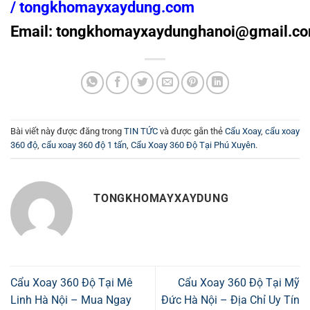
/
tongkhomayxaydung.com
Email: tongkhomayxaydunghanoi@gmail.c
Bài viết này được đăng trong
TIN TỨC
và được gắn thẻ
Cẩu Xoay
,
cẩu xoay
360 độ
,
cẩu xoay 360 độ 1 tấn
,
Cẩu Xoay 360 Độ Tại Phú Xuyên
.
TONGKHOMAYXAYDUNG
Cẩu Xoay 360 Độ Tại Mê
Cẩu Xoay 360 Độ Tại Mỹ
Linh Hà Nội – Mua Ngay
Đức Hà Nội – Địa Chỉ Uy Tín