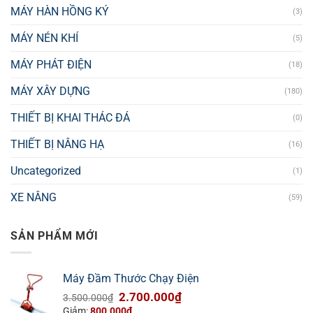
MÁY HÀN HỒNG KÝ
(3)
MÁY NÉN KHÍ
(5)
MÁY PHÁT ĐIỆN
(18)
MÁY XÂY DỰNG
(180)
THIẾT BỊ KHAI THÁC ĐÁ
(0)
THIẾT BỊ NÂNG HẠ
(16)
Uncategorized
(1)
XE NÂNG
(59)
SẢN PHẨM MỚI
Máy Đầm Thước Chạy Điện
Giá
Giá
2.700.000
₫
3.500.000
₫
gốc
hiện
Giảm:
800.000
₫