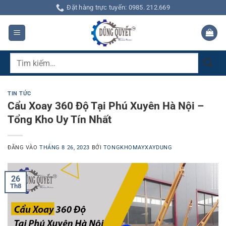
Bỏ
Đặt hàng trực tuyến: 0985. 212.669
qua
nội
dung
Tìm
kiếm:
TIN TỨC
Cẩu Xoay 360 Độ Tại Phú Xuyên Hà Nội –
Tổng Kho Uy Tín Nhất
ĐĂNG VÀO
THÁNG 8 26, 2023
BỞI
TONGKHOMAYXAYDUNG
26
Th8