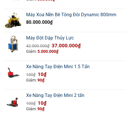
là:
tại
3.500.000₫.
là:
Máy Xoa Nền Bê Tông Đôi Dynamic 800mm
2.700.000₫.
80.000.000
₫
Máy Đột Dập Thủy Lực
Giá
Giá
37.000.000
₫
42.000.000
₫
gốc
hiện
Giảm:
5.000.000
₫
là:
tại
42.000.000₫.
là:
Xe Nâng Tay Điện Mini 1.5 Tấn
37.000.000₫.
Giá
Giá
10
₫
100
₫
gốc
hiện
Giảm:
90
₫
là:
tại
100₫.
là:
Xe Nâng Tay Điện Mini 2 tấn
10₫.
Giá
Giá
10
₫
100
₫
gốc
hiện
Giảm:
90
₫
là:
tại
100₫.
là:
10₫.