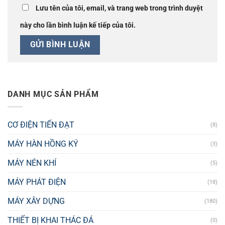
Lưu tên của tôi, email, và trang web trong trình duyệt
này cho lần bình luận kế tiếp của tôi.
DANH MỤC SẢN PHẨM
CƠ ĐIỆN TIẾN ĐẠT
(8)
MÁY HÀN HỒNG KÝ
(3)
MÁY NÉN KHÍ
(5)
MÁY PHÁT ĐIỆN
(18)
MÁY XÂY DỰNG
(180)
THIẾT BỊ KHAI THÁC ĐÁ
(0)