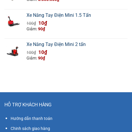
là:
tại
42.000.000₫.
là:
Xe Nâng Tay Điện Mini 1.5 Tấn
37.000.000₫.
Giá
Giá
10
₫
100
₫
gốc
hiện
Giảm:
90
₫
là:
tại
100₫.
là:
Xe Nâng Tay Điện Mini 2 tấn
10₫.
Giá
Giá
10
₫
100
₫
gốc
hiện
Giảm:
90
₫
là:
tại
100₫.
là:
10₫.
HỖ TRỢ KHÁCH HÀNG
Hướng dẫn thanh toán
Chinh sách giao hàng