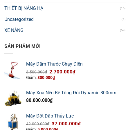
THIẾT BỊ NÂNG HẠ
(16)
Uncategorized
(1)
XE NÂNG
(59)
SẢN PHẨM MỚI
Máy Đầm Thước Chạy Điện
Giá
Giá
2.700.000
₫
3.500.000
₫
gốc
hiện
Giảm:
800.000
₫
là:
tại
3.500.000₫.
là:
Máy Xoa Nền Bê Tông Đôi Dynamic 800mm
2.700.000₫.
80.000.000
₫
Máy Đột Dập Thủy Lực
Giá
Giá
37.000.000
₫
42.000.000
₫
gốc
hiện
Giảm:
5.000.000
₫