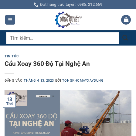
Bỏ
Đặt hàng trực tuyến: 0985. 212.669
qua
nội
dung
Tìm
kiếm:
TIN TỨC
Cẩu Xoay 360 Độ Tại Nghệ An
ĐĂNG VÀO
THÁNG 4 13, 2023
BỞI
TONGKHOMAYXAYDUNG
13
Th4