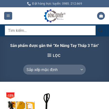
Bỏ
Đặt hàng trực tuyến: 0985. 212.669
qua
nội
dung
Tìm
kiếm:
Sản phẩm được gắn thẻ “Xe Nâng Tay Thấp 3 Tấn”
LỌC
-13%