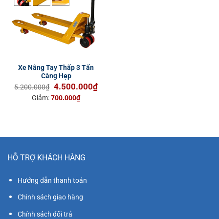
Xe Nâng Tay Thấp 3 Tấn
Càng Hẹp
Giá
Giá
4.500.000
₫
5.200.000
₫
gốc
hiện
Giảm:
700.000
₫
là:
tại
5.200.000₫.
là:
4.500.000₫.
HỖ TRỢ KHÁCH HÀNG
Hướng dẫn thanh toán
Chinh sách giao hàng
Chính sách đổi trả