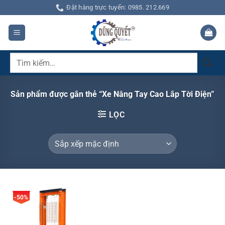
Bỏ
Đặt hàng trực tuyến: 0985. 212.669
qua
nội
dung
Tìm
kiếm:
Sản phẩm được gắn thẻ “Xe Nâng Tay Cao Lắp Tời Điện”
LỌC
-50%