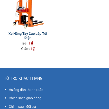
Xe Nâng Tay Cao Lắp Tời
Điện
Giá
Giá
1
₫
2
₫
gốc
hiện
Giảm:
1
₫
là:
tại
2₫.
là:
1₫.
HỖ TRỢ KHÁCH HÀNG
Hướng dẫn thanh toán
Chinh sách giao hàng
Chính sách đổi trả