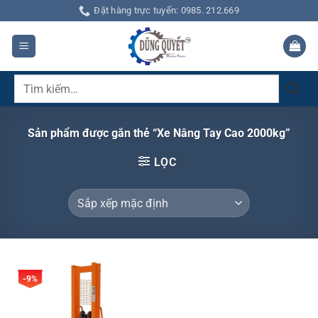
Bỏ
Đặt hàng trực tuyến: 0985. 212.669
qua
nội
dung
Tìm
kiếm:
Sản phẩm được gắn thẻ “Xe Nâng Tay Cao 2000kg”
LỌC
-9%