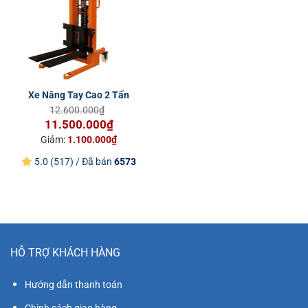
Xe Nâng Tay Cao 2 Tấn
12.600.000
₫
Giá
Giá
11.500.000
₫
gốc
hiện
Giảm:
1.100.000
₫
là:
tại
5.0 (517) / Đã bán
6573
12.600.000₫.
là:
11.500.000₫.
HỖ TRỢ KHÁCH HÀNG
Hướng dẫn thanh toán