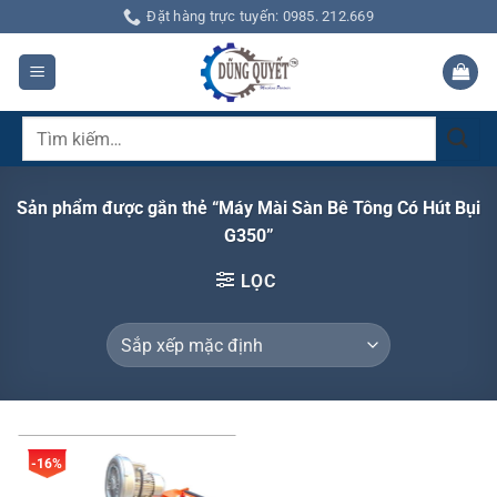
Bỏ
Đặt hàng trực tuyến: 0985. 212.669
qua
nội
dung
Tìm
kiếm:
Sản phẩm được gắn thẻ “Máy Mài Sàn Bê Tông Có Hút Bụi
G350”
LỌC
-16%