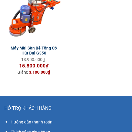
Máy Mài Sàn Bê Tông Có
Hút Bụi G350
18.900.000
₫
Giá
Giá
15.800.000
₫
gốc
hiện
Giảm:
3.100.000
₫
là:
tại
18.900.000₫.
là:
15.800.000₫.
HỖ TRỢ KHÁCH HÀNG
Hướng dẫn thanh toán