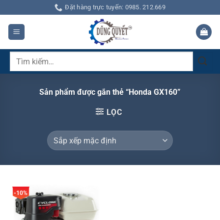
Bỏ
Đặt hàng trực tuyến: 0985. 212.669
qua
nội
dung
Tìm
kiếm:
Sản phẩm được gắn thẻ “Honda GX160”
LỌC
-10%