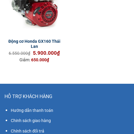
Động cơ Honda GX160 Thái
Lan
Giá
Giá
5.900.000
₫
6.550.000
₫
gốc
hiện
Giảm:
650.000
₫
là:
tại
6.550.000₫.
là:
5.900.000₫.
HỖ TRỢ KHÁCH HÀNG
Hướng dẫn thanh toán
Chinh sách giao hàng
Chính sách đổi trả