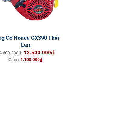
ng Cơ Honda GX390 Thái
Lan
Giá
Giá
13.500.000
₫
4.600.000
₫
gốc
hiện
Giảm:
1.100.000
₫
là:
tại
14.600.000₫.
là:
13.500.000₫.