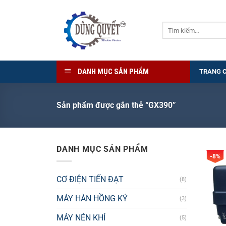
Bỏ
qua
Tìm
nội
kiếm:
dung
DANH MỤC SẢN PHẨM
TRANG 
Sản phẩm được gắn thẻ “GX390”
DANH MỤC SẢN PHẨM
-8%
CƠ ĐIỆN TIẾN ĐẠT
(8)
MÁY HÀN HỒNG KÝ
(3)
MÁY NÉN KHÍ
(5)