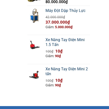
80.000.000
₫
Máy Đột Dập Thủy Lực
42.000.000
₫
Giá
Giá
37.000.000
₫
gốc
hiện
Giảm:
5.000.000
₫
là:
tại
42.000.000₫.
là:
Xe Nâng Tay Điện Mini
37.000.000₫.
1.5 Tấn
Giá
Giá
10
₫
100
₫
gốc
hiện
Giảm:
90
₫
là:
tại
100₫.
là:
Xe Nâng Tay Điện Mini 2
10₫.
tấn
Giá
Giá
10
₫
100
₫
gốc
hiện
Giảm:
90
₫
là:
tại
100₫.
là:
10₫.