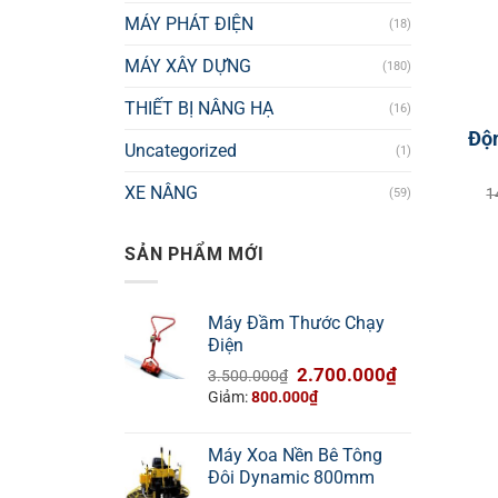
MÁY PHÁT ĐIỆN
(18)
MÁY XÂY DỰNG
(180)
THIẾT BỊ NÂNG HẠ
(16)
Độ
Uncategorized
(1)
XE NÂNG
1
(59)
SẢN PHẨM MỚI
Máy Đầm Thước Chạy
Điện
Giá
Giá
2.700.000
₫
3.500.000
₫
gốc
hiện
Giảm:
800.000
₫
là:
tại
3.500.000₫.
là:
Máy Xoa Nền Bê Tông
2.700.000₫.
Đôi Dynamic 800mm