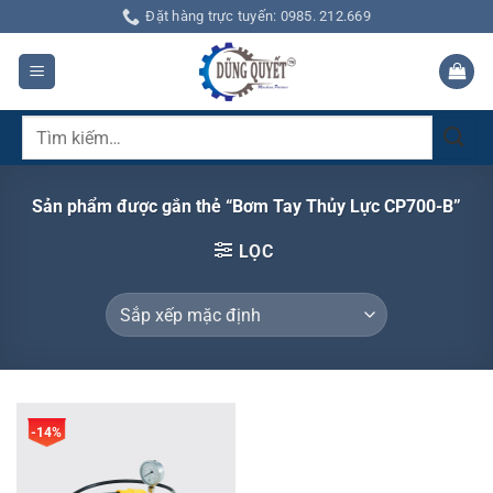
Bỏ
Đặt hàng trực tuyến: 0985. 212.669
qua
nội
dung
Tìm
kiếm:
Sản phẩm được gắn thẻ “Bơm Tay Thủy Lực CP700-B”
LỌC
-14%