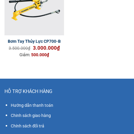
Bơm Tay Thủy Lực CP700-B
Giá
Giá
3.000.000
₫
3.500.000
₫
gốc
hiện
Giảm:
500.000
₫
là:
tại
3.500.000₫.
là:
3.000.000₫.
HỖ TRỢ KHÁCH HÀNG
Hướng dẫn thanh toán
Chinh sách giao hàng
Chính sách đổi trả