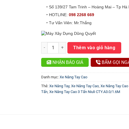
‣ Số 139/27 Tam Trinh – Hoàng Mai – Tp Hà 
‣ HOTLINE:
098 2268 669
‣ Tư Vấn Viên: Mr.Thắng
Xe Nâng Tay Cao 3 Tấn Niuli CTY.A3.0/1.6M số 
Thêm vào giỏ hàng
NHẬN BÁO GIÁ
BẤM GỌI NG
Danh mục:
Xe Nâng Tay Cao
Thẻ:
Xe Nâng Tay
,
Xe Nâng Tay Cao
,
Xe Nâng Tay Cao
Tấn
,
Xe Nâng Tay Cao 3 Tấn Niuli CTY.A3.0/1.6M