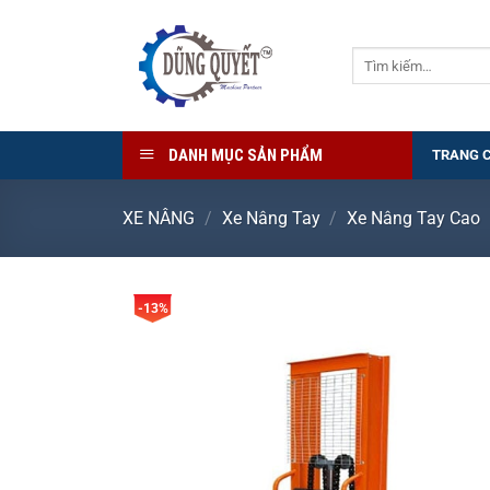
Bỏ
qua
Tìm
nội
kiếm:
dung
DANH MỤC SẢN PHẨM
TRANG 
XE NÂNG
/
Xe Nâng Tay
/
Xe Nâng Tay Cao
-13%