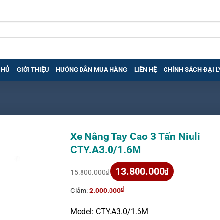
CHỦ
GIỚI THIỆU
HƯỚNG DẪN MUA HÀNG
LIÊN HỆ
CHÍNH SÁCH ĐẠI L
Xe Nâng Tay Cao 3 Tấn Niuli
CTY.A3.0/1.6M
Giá
Giá
13.800.000
₫
15.800.000
₫
gốc
hiện
là:
tại
₫
Giảm:
2.000.000
15.800.000₫.
là:
13.800.000₫.
Model: CTY.A3.0/1.6M