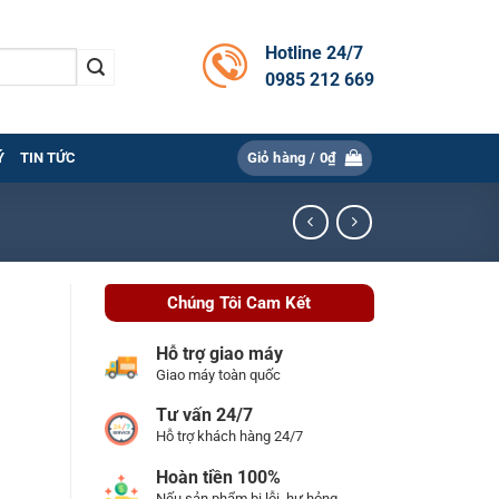
Hotline 24/7
0985 212 669
Ý
TIN TỨC
Giỏ hàng /
0
₫
Chúng Tôi Cam Kết
Hỗ trợ giao máy
Giao máy toàn quốc
Tư vấn 24/7
Hỗ trợ khách hàng 24/7
Hoàn tiền 100%
Nếu sản phẩm bị lỗi, hư hỏng