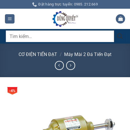
Bỏ
Đặt hàng trực tuyến: 0985. 212.669
qua
nội
dung
Tìm
kiếm:
CƠ ĐIỆN TIẾN ĐẠT
/
Máy Mài 2 Đá Tiến Đạt
-4%