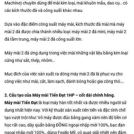
Machine) chuyên dùng để mài kim loại, mài khuôn mẫu, dao cụ.. có
các kích thước đá và công suất khác nhau.
Dựa vào đặc điểm công suất máy mài, kích thước đá mài mà máy
mài 2 đá được chia thành nhiều loại: máy mài 2 đá mini, máy mài 2
đá tầm trung, máy mài 2 đá công suất lớn.
Máy mài 2 đá ứng dụng trong việc mài những vật liệu bằng kim loại
cứng như sắt, thép, nhôm…
Mục đích của việc sản xuất ra dòng máy mài 2 đá là phục vụ cho
công việc như mài, cắt, làm sạch, đánh bóng hoặc gia công thô….
2. Cấu tạo của Máy mài Tiến Đạt 1HP – cốt dài chính hãng.
Máy mài Tiến Đạt
là loại máy hàn tốt nhất và được nhiều người sử
dụng nhất hiện nay. Với kỹ thuật sản xuất tiên tiến và đặc tính chế
tạo vượt trội như: Vỏ máy được đúc bằng gang xám nên độ bền cơ
học rất cao, dây quấn bằng ĐỒNG ngoại nhập mới 100%, bạc đạn
ngoại nhập mới 100%., dùng Fesilic Mỹ, có quạt giải nhiệt nên đảm