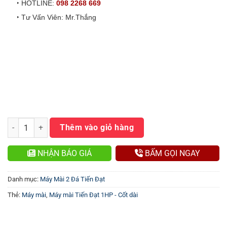
‣ HOTLINE:
098 2268 669
‣ Tư Vấn Viên: Mr.Thắng
Máy mài Tiến Đạt 1HP - Cốt dài số lượng
Thêm vào giỏ hàng
NHẬN BÁO GIÁ
BẤM GỌI NGAY
Danh mục:
Máy Mài 2 Đá Tiến Đạt
Thẻ:
Máy mài
,
Máy mài Tiến Đạt 1HP - Cốt dài