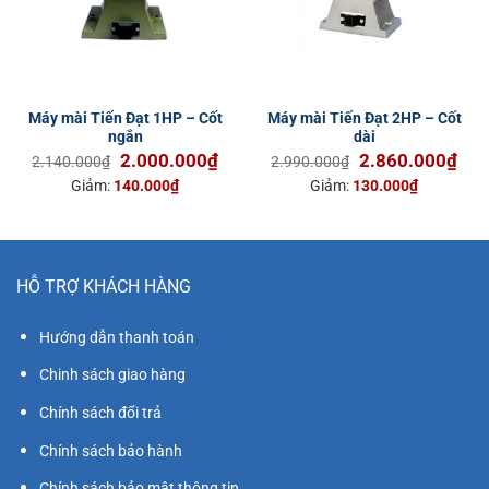
Máy mài Tiến Đạt 1HP – Cốt
Máy mài Tiến Đạt 2HP – Cốt
ngắn
dài
Giá
Giá
Giá
Giá
2.000.000
₫
2.860.000
₫
2.140.000
₫
2.990.000
₫
gốc
hiện
gốc
hiện
Giảm:
140.000
₫
Giảm:
130.000
₫
là:
tại
là:
tại
2.140.000₫.
là:
2.990.000₫.
là:
2.000.000₫.
2.8
HỖ TRỢ KHÁCH HÀNG
Hướng dẫn thanh toán
Chinh sách giao hàng
Chính sách đổi trả
Chính sách bảo hành
Chính sách bảo mật thông tin