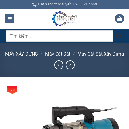
Bỏ
Đặt hàng trực tuyến: 0985. 212.669
qua
nội
dung
Tìm
kiếm:
MÁY XÂY DỰNG
/
Máy Cắt Sắt
/
Máy Cắt Sắt Xây Dựng
-7%