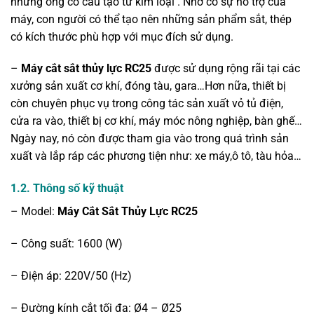
những ống có cấu tạo từ kim loại . Nhờ có sự hỗ trợ của
máy, con người có thể tạo nên những sản phẩm sắt, thép
có kích thước phù hợp với mục đích sử dụng.
–
Máy cắt sắt thủy lực RC25
được sử dụng rộng rãi tại các
xưởng sản xuất cơ khí, đóng tàu, gara…Hơn nữa, thiết bị
còn chuyên phục vụ trong công tác sản xuất vỏ tủ điện,
cửa ra vào, thiết bị cơ khí, máy móc nông nghiệp, bàn ghế…
Ngày nay, nó còn được tham gia vào trong quá trình sản
xuất và lắp ráp các phương tiện như: xe máy,ô tô, tàu hỏa…
1.2. Thông số kỹ thuật
– Model:
Máy Cắt Sắt Thủy Lực RC25
– Công suất: 1600 (W)
– Điện áp: 220V/50 (Hz)
– Đường kính cắt tối đa: Ø4 – Ø25