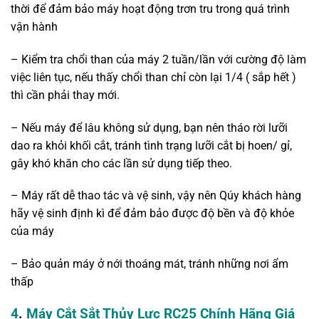
thời để đảm bảo máy hoạt động trơn tru trong quá trình
vận hành
– Kiểm tra chổi than của máy 2 tuần/lần với cường độ làm
việc liên tục, nếu thấy chổi than chỉ còn lại 1/4 ( sắp hết )
thì cần phải thay mới.
– Nếu máy để lâu không sử dụng, bạn nên tháo rời lưỡi
dao ra khỏi khối cắt, tránh tình trạng lưỡi cắt bị hoen/ gỉ,
gây khó khăn cho các lần sử dụng tiếp theo.
– Máy rất dễ thao tác và vệ sinh, vậy nên Qúy khách hàng
hãy vệ sinh định kì để đảm bảo được độ bền và độ khỏe
của máy
– Bảo quản máy ở nới thoáng mát, tránh những nơi ẩm
thấp
4
.
Máy Cắt Sắt Thủy Lực RC25 Chính Hãng Giá