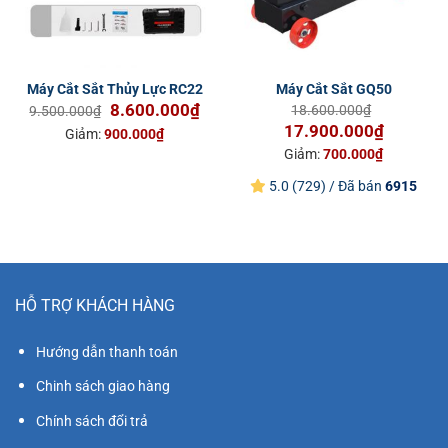
Máy Cắt Sắt Thủy Lực RC22
Máy Cắt Sắt GQ50
Giá
Giá
8.600.000
₫
18.600.000
₫
9.500.000
₫
gốc
hiện
Giá
Giá
17.900.000
₫
Giảm:
900.000
₫
là:
tại
gốc
hiện
Giảm:
700.000
₫
9.500.000₫.
là:
là:
tại
5.0 (729) / Đã bán
6915
8.600.000₫.
18.600.000₫.
là:
17.900.0
HỖ TRỢ KHÁCH HÀNG
Hướng dẫn thanh toán
Chinh sách giao hàng
Chính sách đổi trả