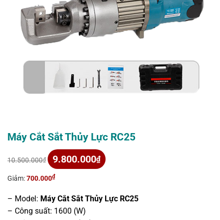
Máy Cắt Sắt Thủy Lực RC25
Giá
Giá
9.800.000
₫
10.500.000
₫
gốc
hiện
là:
tại
₫
Giảm:
700.000
10.500.000₫.
là:
9.800.000₫.
– Model:
Máy Cắt Sắt Thủy Lực RC25
– Công suất: 1600 (W)