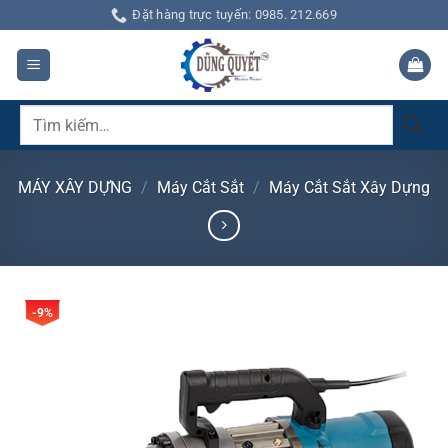
Bỏ
Đặt hàng trực tuyến: 0985. 212.669
qua
nội
dung
Tìm
kiếm:
MÁY XÂY DỰNG
/
Máy Cắt Sắt
/
Máy Cắt Sắt Xây Dựng
-9%