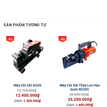
SẢN PHẨM TƯƠNG TỰ
-9%
-4%
Máy Cắt Sắt GQ45
Máy Cắt Sắt Thủy Lực Hàn
Quốc RC32C
13.700.000
₫
36.800.000
₫
Giá
Giá
12.400.000
₫
Giá
Giá
35.200.000
₫
gốc
hiện
Giảm:
1.300.000
₫
gốc
hiện
là:
tại
Giảm:
1.600.000
₫