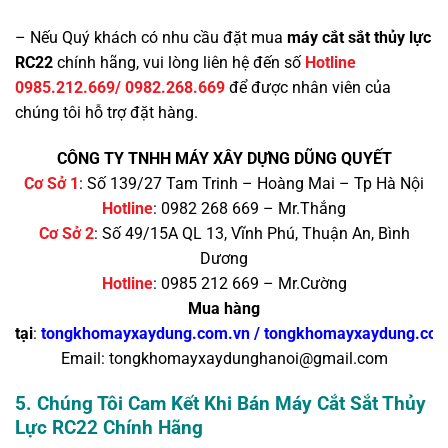
– Nếu Quý khách có nhu cầu đặt mua
máy cắt sắt thủy lực
RC22
chính hãng, vui lòng liên hệ đến số
Hotline
0985.212.669/ 0982.268.669
để được nhân viên của
chúng tôi hỗ trợ đặt hàng.
CÔNG TY TNHH MÁY XÂY DỰNG DŨNG QUYẾT
Cơ Sở 1
: Số 139/27 Tam Trinh – Hoàng Mai – Tp Hà Nội
Hotline
: 0982 268 669 – Mr.Thắng
Cơ Sở 2
: Số 49/15A QL 13, Vĩnh Phú, Thuận An, Bình
Dương
Hotline
: 0985 212 669 – Mr.Cường
Mua hàng
tại
:
tongkhomayxaydung.com.vn
/
tongkhomayxaydung.co
Email: tongkhomayxaydunghanoi@gmail.com
5. Chúng Tôi Cam Kết Khi Bán Máy Cắt Sắt Thủy
Lực RC22 Chính Hãng