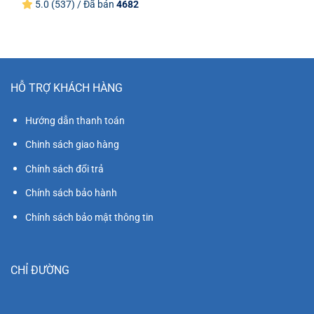
là:
tại
5.0 (537) / Đã bán
4682
13.700.000₫.
là:
36.800.000₫.
là:
12.400.000₫.
35.200.0
HỖ TRỢ KHÁCH HÀNG
Hướng dẫn thanh toán
Chinh sách giao hàng
Chính sách đổi trả
Chính sách bảo hành
Chính sách bảo mật thông tin
CHỈ ĐƯỜNG