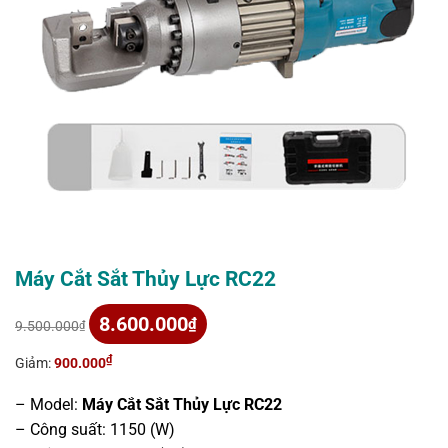
Máy Cắt Sắt Thủy Lực RC22
Giá
Giá
8.600.000
₫
9.500.000
₫
gốc
hiện
là:
tại
₫
Giảm:
900.000
9.500.000₫.
là:
8.600.000₫.
– Model:
Máy Cắt Sắt Thủy Lực RC22
– Công suất: 1150 (W)