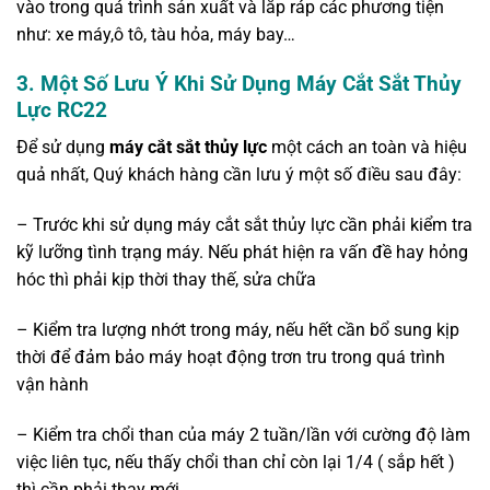
vào trong quá trình sản xuất và lắp ráp các phương tiện
như: xe máy,ô tô, tàu hỏa, máy bay…
3.
Một Số Lưu Ý Khi Sử Dụng Máy Cắt Sắt Thủy
Lực RC22
Để sử dụng
máy cắt sắt thủy lực
một cách an toàn và hiệu
quả nhất, Quý khách hàng cần lưu ý một số điều sau đây:
– Trước khi sử dụng máy cắt sắt thủy lực cần phải kiểm tra
kỹ lưỡng tình trạng máy. Nếu phát hiện ra vấn đề hay hỏng
hóc thì phải kịp thời thay thế, sửa chữa
– Kiểm tra lượng nhớt trong máy, nếu hết cần bổ sung kịp
thời để đảm bảo máy hoạt động trơn tru trong quá trình
vận hành
– Kiểm tra chổi than của máy 2 tuần/lần với cường độ làm
việc liên tục, nếu thấy chổi than chỉ còn lại 1/4 ( sắp hết )
thì cần phải thay mới.