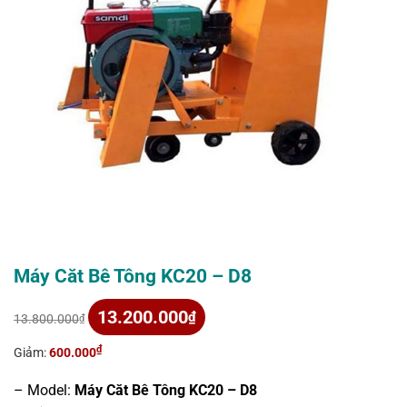
Máy Căt Bê Tông KC20 – D8
Giá
Giá
13.200.000
₫
13.800.000
₫
gốc
hiện
là:
tại
₫
Giảm:
600.000
13.800.000₫.
là:
13.200.000₫.
– Model:
Máy Căt Bê Tông KC20 – D8