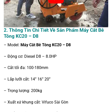
2.
Thông Tin Chi Tiết Về Sản Phẩm Máy Căt Bê
Tông KC20 – D8
– Model:
Máy Căt Bê Tông KC20 – D8
– Động cơ: Diesel D8 – 8.0HP
– Cắt tối đa: 100-180mm
– Lắp lưỡi cắt: 14” 16” 20”
– Trọng lượng: 200kg
– Xuất xứ khung cắt: Vifuco Sài Gòn