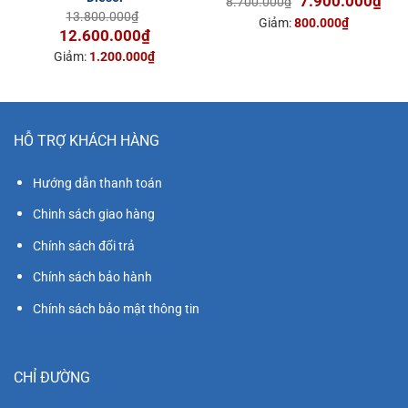
7.900.000
₫
8.700.000
₫
13.800.000
₫
gốc
hiện
Giảm:
800.000
₫
Giá
Giá
12.600.000
₫
là:
tại
gốc
hiện
8.700.000₫.
là:
Giảm:
1.200.000
₫
là:
tại
7.9
13.800.000₫.
là:
12.600.000₫.
HỖ TRỢ KHÁCH HÀNG
Hướng dẫn thanh toán
Chinh sách giao hàng
Chính sách đổi trả
Chính sách bảo hành
Chính sách bảo mật thông tin
CHỈ ĐƯỜNG