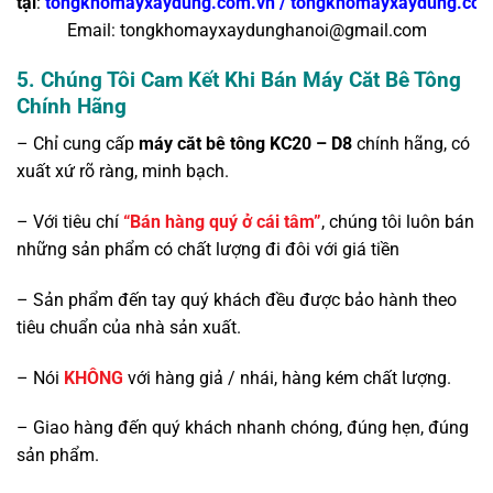
tại
:
tongkhomayxaydung.com.vn
/
tongkhomayxaydung.co
Email: tongkhomayxaydunghanoi@gmail.com
5. Chúng Tôi Cam Kết Khi Bán Máy Căt Bê Tông
Chính Hãng
– Chỉ cung cấp
máy căt bê tông KC20 – D8
chính hãng, có
xuất xứ rõ ràng, minh bạch.
– Với tiêu chí
“Bán hàng quý ở cái tâm”
, chúng tôi luôn bán
những sản phẩm có chất lượng đi đôi với giá tiền
– Sản phẩm đến tay quý khách đều được bảo hành theo
tiêu chuẩn của nhà sản xuất.
– Nói
KHÔNG
với hàng giả / nhái, hàng kém chất lượng.
– Giao hàng đến quý khách nhanh chóng, đúng hẹn, đúng
sản phẩm.