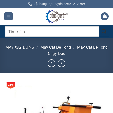
Bỏ
Đặt hàng trực tuyến: 0985. 212.669
qua
nội
dung
Tìm
kiếm:
MÁY XÂY DỰNG
/
Máy Căt Bê Tông
/
Máy Cắt Bê Tông
Chạy Dầu
-4%