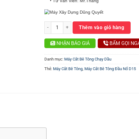
‣ Tư Vấn Viên: Mr.Thắng
Máy Căt Bê Tông Đầu Nổ D15 số lượng
Thêm vào giỏ hàng
NHẬN BÁO GIÁ
BẤM GỌI NG
Danh mục:
Máy Cắt Bê Tông Chạy Dầu
Thẻ:
Máy Cắt Bê Tông
,
Máy Cắt Bê Tông Đầu Nổ D15