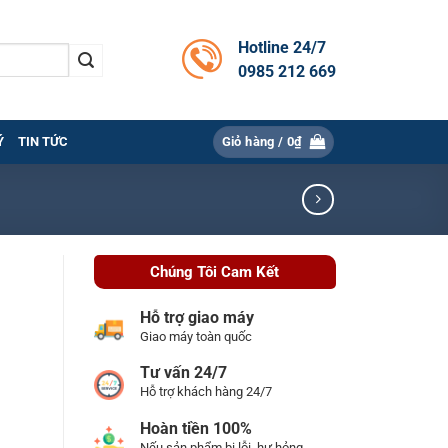
Hotline 24/7
0985 212 669
Ý
TIN TỨC
Giỏ hàng /
0
₫
Chúng Tôi Cam Kết
Hỗ trợ giao máy
Giao máy toàn quốc
Tư vấn 24/7
Hỗ trợ khách hàng 24/7
Hoàn tiền 100%
Nếu sản phẩm bị lỗi, hư hỏng