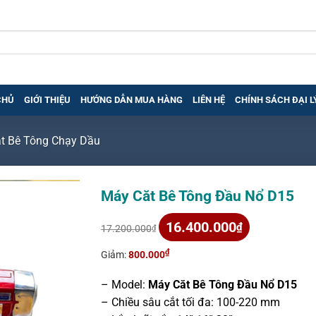
CHỦ
GIỚI THIỆU
HƯỚNG DẪN MUA HÀNG
LIÊN HỆ
CHÍNH SÁCH ĐẠI L
t Bê Tông Chạy Dầu
Máy Căt Bê Tông Đầu Nổ D15
Giá
Giá
16.400.000
₫
17.200.000
₫
gốc
hiện
là:
tại
₫
Giảm:
800.000
17.200.000₫.
là:
16.400.000₫.
– Model:
Máy Căt Bê Tông Đầu Nổ D15
– Chiều sâu cắt tối đa: 100-220 mm