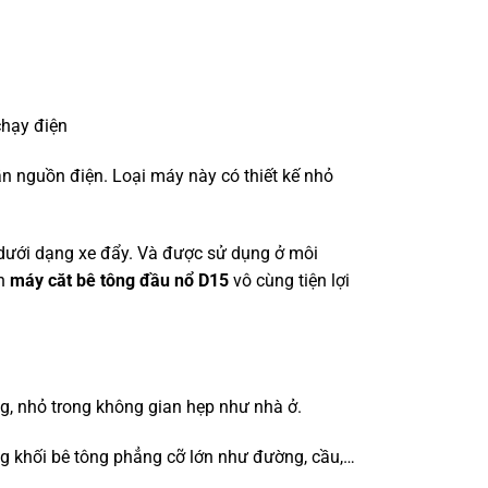
chạy điện
n nguồn điện. Loại máy này có thiết kế nhỏ
 dưới dạng xe đẩy. Và được sử dụng ở môi
ên
máy căt bê tông đầu nổ D15
vô cùng tiện lợi
ng, nhỏ trong không gian hẹp như nhà ở.
g khối bê tông phẳng cỡ lớn như đường, cầu,…