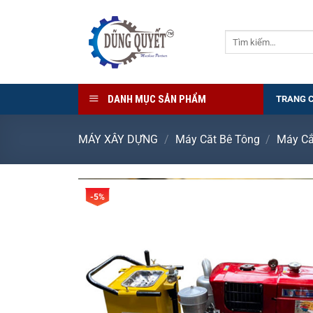
Bỏ
qua
Tìm
nội
kiếm:
dung
DANH MỤC SẢN PHẨM
TRANG 
MÁY XÂY DỰNG
/
Máy Căt Bê Tông
/
Máy Cắ
-5%