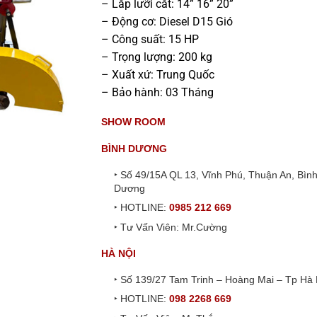
– Lắp lưỡi cắt: 14” 16” 20”
– Động cơ: Diesel D15 Gió
– Công suất: 15 HP
– Trọng lượng: 200 kg
– Xuất xứ: Trung Quốc
– Bảo hành: 03 Tháng
SHOW ROOM
BÌNH DƯƠNG
‣ Số 49/15A QL 13, Vĩnh Phú, Thuận An, Bìn
Dương
‣ HOTLINE:
0985 212 669
‣ Tư Vấn Viên: Mr.Cường
HÀ NỘI
‣ Số 139/27 Tam Trinh – Hoàng Mai – Tp Hà 
‣ HOTLINE:
098 2268 669