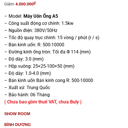
là:
tại
₫
Giảm:
4.000.000
39.000.000₫.
là:
35.000.000₫.
– Model:
Máy Uốn Ống A5
– Công suất động cơ chính: 1.5kw
– Nguồn điện: 380V/50Hz
– Tốc độ quay trục chính: 15 vòng / phút (r / s)
– Bán kính uốn: R: 500-10000
– Đường kính ống tròn: Tối đa Φ 114 (mm)
– Độ dày: 3.0 (mm)
– Hộp vuông: 25×25-100×50 (mm)
– Độ dày: 1.0-4.0 (mm)
– Bán kính uốn Bán kính cong R: 500-10000
– Xuất xứ: Trung Quốc
– Bảo hành: 06 Tháng
( Chưa bao gồm thuế VAT, chưa Buly )
SHOW ROOM
BÌNH DƯƠNG