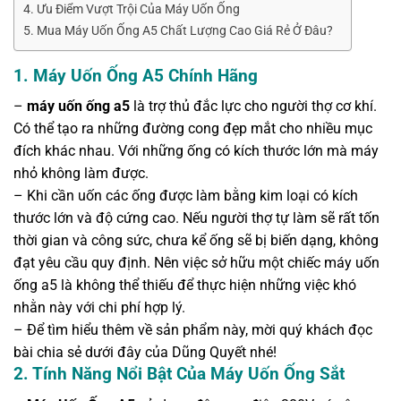
4. Ưu Điểm Vượt Trội Của Máy Uốn Ống
5. Mua Máy Uốn Ống A5 Chất Lượng Cao Giá Rẻ Ở Đâu?
1. Máy Uốn Ống A5 Chính Hãng
–
máy uốn ống a5
là trợ thủ đắc lực cho người thợ cơ khí.
Có thể tạo ra những đường cong đẹp mắt cho nhiều mục
đích khác nhau. Với những ống có kích thước lớn mà máy
nhỏ không làm được.
– Khi cần uốn các ống được làm bằng kim loại có kích
thước lớn và độ cứng cao. Nếu người thợ tự làm sẽ rất tốn
thời gian và công sức, chưa kể ống sẽ bị biến dạng, không
đạt yêu cầu quy định. Nên việc sở hữu một chiếc máy uốn
ống a5 là không thể thiếu để thực hiện những việc khó
nhằn này với chi phí hợp lý.
– Để tìm hiểu thêm về sản phẩm
này, mời quý khách đọc
bài chia sẻ dưới đây của Dũng Quyết nhé!
2. Tính Năng Nổi Bật Của Máy Uốn Ống Sắt