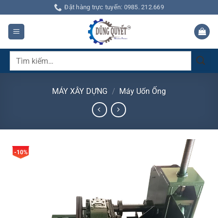
Bỏ
Đặt hàng trực tuyến: 0985. 212.669
qua
nội
dung
Tìm
kiếm:
MÁY XÂY DỰNG
/
Máy Uốn Ống
-10%