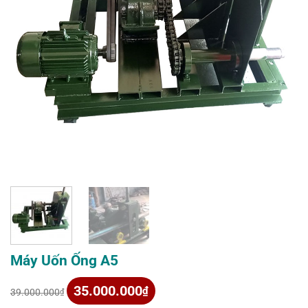
Máy Uốn Ống A5
Giá
Giá
35.000.000
₫
39.000.000
₫
gốc
hiện