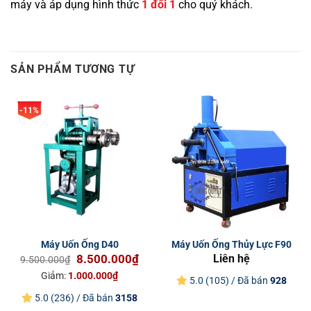
máy và áp dụng hình thức
1 đổi 1
cho quý khách.
SẢN PHẨM TƯƠNG TỰ
-11%
Máy Uốn Ống D40
Máy Uốn Ống Thủy Lực F90
Giá
Giá
8.500.000
₫
Liên hệ
9.500.000
₫
gốc
hiện
Giảm:
1.000.000
₫
5.0 (105) / Đã bán
928
là:
tại
5.0 (236) / Đã bán
3158
9.500.000₫.
là: