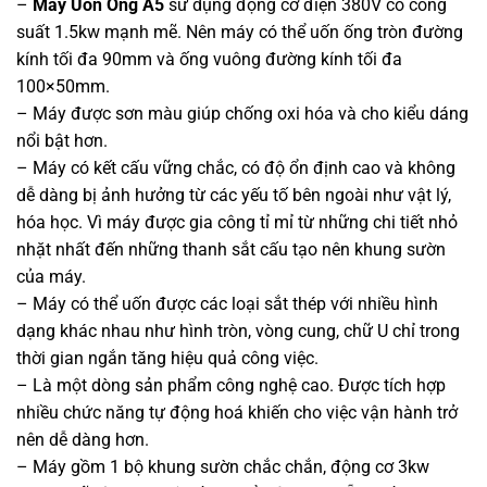
–
Máy Uốn Ống A5
sử dụng động cơ điện 380V có công
suất 1.5kw mạnh mẽ. Nên máy có thể uốn ống tròn đường
kính tối đa 90mm và ống vuông đường kính tối đa
100×50mm.
– Máy được sơn màu giúp chống oxi hóa và cho kiểu dáng
nổi bật hơn.
– Máy có kết cấu vững chắc, có độ ổn định cao và không
dễ dàng bị ảnh hưởng từ các yếu tố bên ngoài như vật lý,
hóa học. Vì máy được gia công tỉ mỉ từ những chi tiết nhỏ
nhặt nhất đến những thanh sắt cấu tạo nên khung sườn
của máy.
– Máy có thể uốn được các loại sắt thép với nhiều hình
dạng khác nhau như hình tròn, vòng cung, chữ U chỉ trong
thời gian ngắn tăng hiệu quả công việc.
– Là một dòng sản phẩm công nghệ cao. Được tích hợp
nhiều chức năng tự động hoá khiến cho việc vận hành trở
nên dễ dàng hơn.
– Máy gồm 1 bộ khung sườn chắc chắn, động cơ 3kw