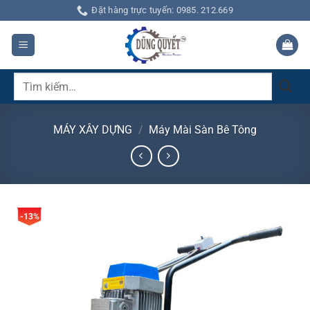
Bỏ
Đặt hàng trực tuyến: 0985. 212.669
qua
nội
dung
Tìm
kiếm:
MÁY XÂY DỰNG
/
Máy Mài Sàn Bê Tông
-13%