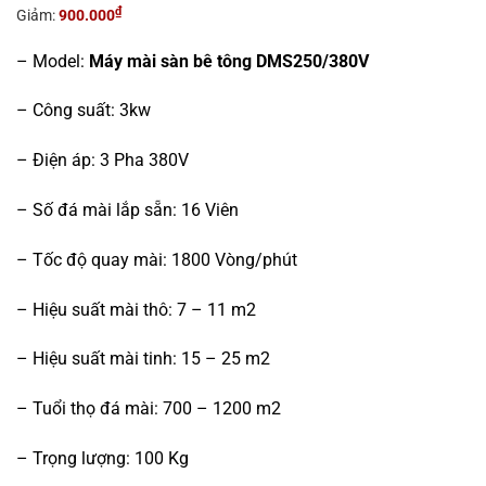
là:
tại
₫
Giảm:
900.000
6.900.000₫.
là:
6.000.000₫.
– Model:
Máy mài sàn bê tông DMS250/380V
– Công suất: 3kw
– Điện áp: 3 Pha 380V
– Số đá mài lắp sẵn: 16 Viên
– Tốc độ quay mài: 1800 Vòng/phút
– Hiệu suất mài thô: 7 – 11 m2
– Hiệu suất mài tinh: 15 – 25 m2
– Tuổi thọ đá mài: 700 – 1200 m2
– Trọng lượng: 100 Kg