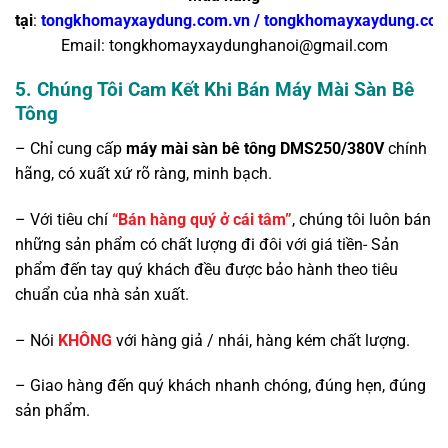
tại
:
tongkhomayxaydung.com.vn
/
tongkhomayxaydung.co
Email: tongkhomayxaydunghanoi@gmail.com
5. Chúng Tôi Cam Kết Khi Bán
Máy Mài Sàn Bê
Tông
– Chỉ cung cấp
máy mài sàn bê tông DMS250/380V
chính
hãng, có xuất xứ rõ ràng, minh bạch.
– Với tiêu chí
“Bán hàng quý ở cái tâm”
, chúng tôi luôn bán
những sản phẩm có chất lượng đi đôi với giá tiền- Sản
phẩm đến tay quý khách đều được bảo hành theo tiêu
chuẩn của nhà sản xuất.
– Nói
KHÔNG
với hàng giả / nhái, hàng kém chất lượng.
– Giao hàng đến quý khách nhanh chóng, đúng hẹn, đúng
sản phẩm.