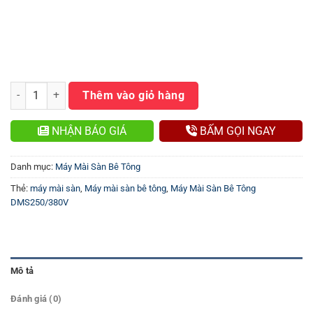
Máy Mài Sàn Bê Tông DMS250/380V số lượng
Thêm vào giỏ hàng
NHẬN BÁO GIÁ
BẤM GỌI NGAY
Danh mục:
Máy Mài Sàn Bê Tông
Thẻ:
máy mài sàn
,
Máy mài sàn bê tông
,
Máy Mài Sàn Bê Tông
DMS250/380V
Mô tả
Đánh giá (0)