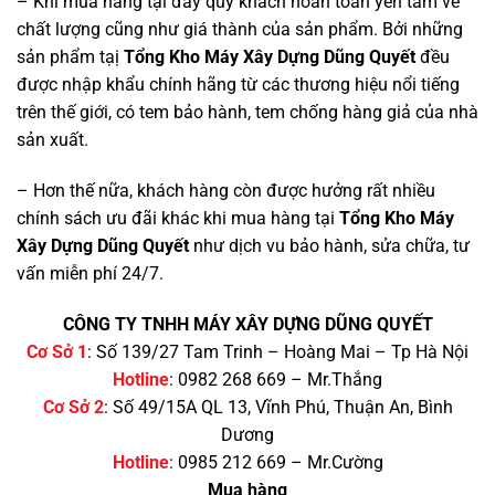
– Khi mua hàng tại đây quý khách hoàn toàn yên tâm về
chất lượng cũng như giá thành của sản phẩm. Bởi những
sản phẩm tạị
Tổng Kho Máy Xây Dựng Dũng Quyết
đều
được nhập khẩu chính hãng từ các thương hiệu nổi tiếng
trên thế giới, có tem bảo hành, tem chống hàng giả của nhà
sản xuất.
– Hơn thế nữa, khách hàng còn được hưởng rất nhiều
chính sách ưu đãi khác khi mua hàng tại
Tổng Kho Máy
Xây Dựng Dũng Quyết
như dịch vu bảo hành, sửa chữa, tư
vấn miễn phí 24/7.
CÔNG TY TNHH MÁY XÂY DỰNG DŨNG QUYẾT
Cơ Sở 1
: Số 139/27 Tam Trinh – Hoàng Mai – Tp Hà Nội
Hotline
: 0982 268 669 – Mr.Thắng
Cơ Sở 2
: Số 49/15A QL 13, Vĩnh Phú, Thuận An, Bình
Dương
Hotline
: 0985 212 669 – Mr.Cường
Mua hàng