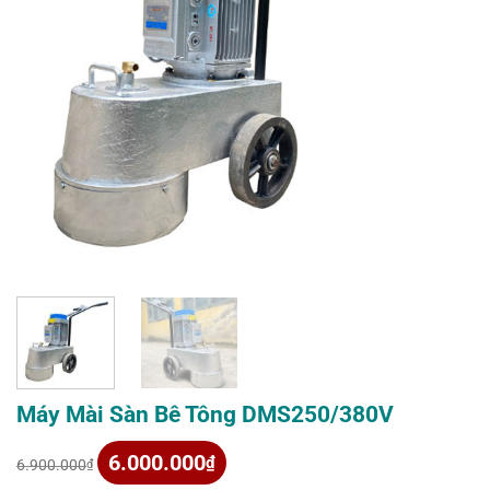
Máy Mài Sàn Bê Tông DMS250/380V
Giá
Giá
6.000.000
₫
6.900.000
₫
gốc
hiện